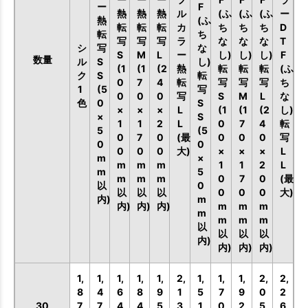
ー
F
熱
熱
熱
ル
(ふ
(ふ
(ふ
ー
熱
(ふ
転
転
転
カ
ち
ち
ち
D
転
ち
写
写
写
ラ
な
な
な
T
シ
写
な
S
M
L
ー
し)
し)
し)
F
数量
ル
S
し)
(1
(1
(2
熱
転
転
転
(ふ
ク
S
転
0
7
4
転
写
写
写
ち
1
(5
写
0
0
0
写
S
M
L
な
色
0
S
×
×
×
L
(1
(1
(2
し)
×
S
1
1
2
L
0
7
4
転
5
(5
0
7
0
(最
0
0
0
写
0
0
0
0
0
大)
×
×
×
L
m
×
m
m
m
1
1
2
L
m
5
m
m
m
0
7
0
(最
以
0
以
以
以
0
0
0
大)
内)
m
内)
内)
内)
m
m
m
m
m
m
m
以
以
以
以
内)
内)
内)
内)
1,
1,
1,
1,
1,
2,
1,
1,
1,
2,
2,
8
4
6
8
9
1
5
7
9
0
2
30
7
7
4
4
5
3
1
0
2
5
6