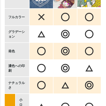
フルカラー
グラデーシ
ョン
発色
濃色への印
刷
ナチュラル
さ
小
ロ