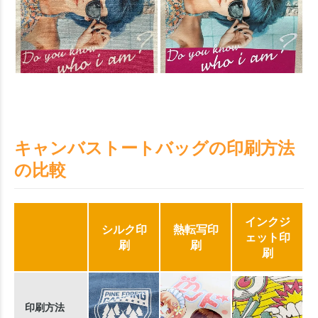
キャンバストートバッグの印刷方法
の比較
インクジ
シルク印
熱転写印
ェット印
刷
刷
刷
印刷方法