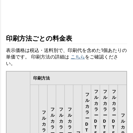
印刷方法ごとの料金表
表示価格は税込・送料別で、印刷代を含めた1個あたりの
単価です。 印刷方法の詳細は
こちら
をご確認くださ
い。
印刷方法
フ
フ
フ
フ
ル
ル
ル
ル
カ
カ
カ
カ
フ
フ
フ
ラ
ラ
ラ
フ
ラ
ル
ル
ル
ー
ー
ー
フ
ル
ー
カ
カ
カ
D
D
D
ル
カ
D
ラ
ラ
ラ
T
T
T
カ
ラ
T
ー
ー
ー
フ
F
F
F
ラ