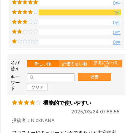
0件
お買い物を続ける
カートへ進む
1件
0件
0件
0件
参考になった
並び
新しい順
評価の高い順
順
替え
検索
キー
ワー
クリア
ド
機能的で使いやすい
2025/03/24 07:56:55
投稿者：NickNANA
ファスナーやキャリーオンができたりと大変便利。