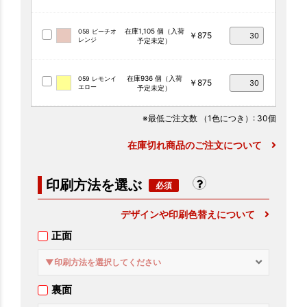
在庫1,105 個（入荷
058 ピーチオ
￥875
レンジ
予定未定）
在庫936 個（入荷
059 レモンイ
￥875
エロー
予定未定）
※最低ご注文数
（1色につき）
: 30個
在庫切れ商品のご注文について
印刷方法を選ぶ
デザインや印刷色替えについて
正面
▼印刷方法を選択してください
裏面