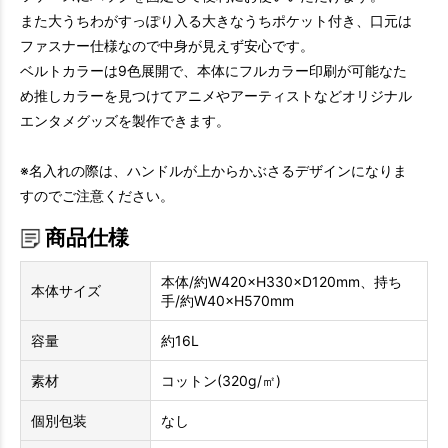
また大うちわがすっぽり入る大きなうちポケット付き、口元は
ファスナー仕様なので中身が見えず安心です。
ベルトカラーは9色展開で、本体にフルカラー印刷が可能なた
め推しカラーを見つけてアニメやアーティストなどオリジナル
エンタメグッズを製作できます。
※名入れの際は、ハンドルが上からかぶさるデザインになりま
すのでご注意ください。
商品仕様
本体/約W420×H330×D120mm、持ち
本体サイズ
手/約W40×H570mm
容量
約16L
素材
コットン(320g/㎡)
個別包装
なし