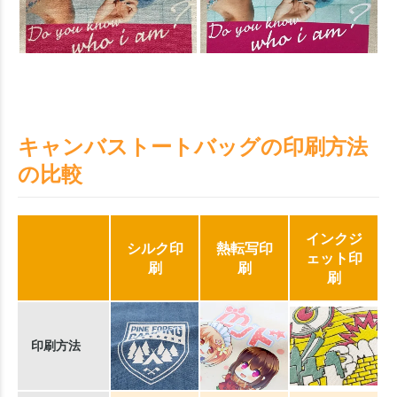
キャンバストートバッグの印刷方法
の比較
インクジ
シルク印
熱転写印
ェット印
刷
刷
刷
印刷方法