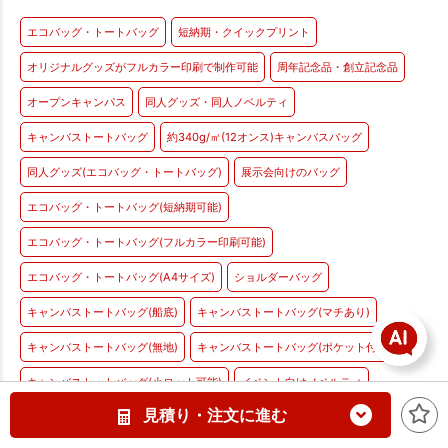
エコバッグ・トートバッグ
短納期・クイックプリント
オリジナルグッズがフルカラー印刷で制作可能
周年記念品・創立記念品
オープンキャンパス
同人グッズ・同人ノベルティ
キャンバストートバッグ
約340g/㎡(12オンス)キャンバスバッグ
同人グッズ(エコバッグ・トートバッグ)
展示会向けのバッグ
エコバッグ・トートバッグ(短納期可能)
エコバッグ・トートバッグ(フルカラー印刷可能)
エコバッグ・トートバッグ(A4サイズ)
ショルダーバッグ
キャンバストートバッグ(船底)
キャンバストートバッグ(マチあり)
キャンバストートバッグ(無地)
キャンバストートバッグ(ポケット付き)
キャンバストートバッグ(小ロット可能)
イベント向けノベルティ
見積り・注文に進む
フルカラー印刷対応バッグ
スムーズ印刷