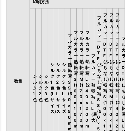
印刷方法
フ
フ
フ
フ
ル
ル
ル
ル
カ
カ
カ
カ
フ
フ
フ
ラ
ラ
ラ
フ
ラ
ル
ル
ル
ー
ー
ー
フ
ル
ー
カ
カ
カ
D
D
D
ル
カ
D
ラ
ラ
ラ
T
T
T
カ
ラ
T
ー
ー
ー
フ
F
F
F
ラ
ー
F
熱
熱
熱
ル
(ふ
(ふ
(ふ
ー
シ
シ
シ
熱
(ふ
転
転
転
カ
ち
ち
ち
D
ル
ル
ル
転
ち
写
写
写
ラ
な
な
な
T
シ
シ
シ
ク
ク
ク
写
な
S
M
L
ー
し)
し)
し)
F
数量
ル
ル
ル
1
2
3
S
し)
(1
(1
(2
熱
転
転
転
(ふ
ク
ク
ク
色
色
色
S
転
0
7
4
転
写
写
写
ち
1
2
3
(L
L
L
(5
写
0
0
0
写
S
M
L
な
色
色
色
サ
サ
サ
0
S
×
×
×
L
(1
(1
(2
し)
イ
イ
イ
×
S
1
1
2
L
0
7
4
転
ズ)
ズ
ズ
5
(5
0
7
0
(最
0
0
0
写
0
0
0
0
0
大)
×
×
×
L
m
×
m
m
m
1
1
2
L
m
5