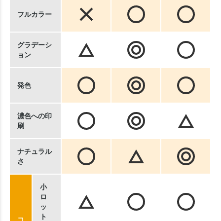
フルカラー
グラデーシ
ョン
発色
濃色への印
刷
ナチュラル
さ
小
ロ
ッ
ト
コ