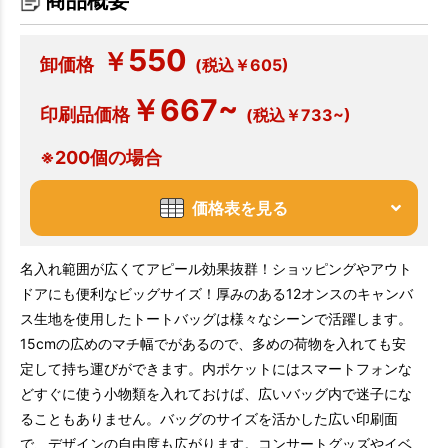
商品概要
550
￥
卸価格
(税込￥605)
￥667~
印刷品価格
(税込￥733~)
※200個の場合
価格表を見る
名入れ範囲が広くてアピール効果抜群！ショッピングやアウト
ドアにも便利なビッグサイズ！厚みのある12オンスのキャンバ
ス生地を使用したトートバッグは様々なシーンで活躍します。
15cmの広めのマチ幅でがあるので、多めの荷物を入れても安
定して持ち運びができます。内ポケットにはスマートフォンな
どすぐに使う小物類を入れておけば、広いバッグ内で迷子にな
ることもありません。バッグのサイズを活かした広い印刷面
で、デザインの自由度も広がります。コンサートグッズやイベ