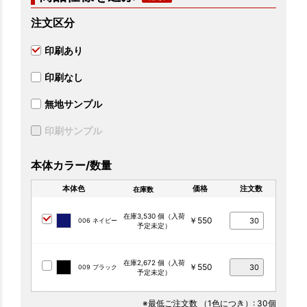
注文区分
印刷あり
印刷なし
無地サンプル
印刷サンプル
本体カラー/数量
本体色
価格
注文数
在庫数
在庫3,530 個（入荷
￥550
006 ネイビー
予定未定）
在庫2,672 個（入荷
￥550
009 ブラック
予定未定）
※最低ご注文数
（1色につき）
: 30個