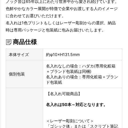
ノック音は65年以上にわたり世界中から愛され続けています。
色鮮やかなカラー展開が特徴で企業やお渡しする人のイメージ
に合わせてお選びいただけます。
名入れは1色プリントもしくはレーザー彫刻からの選択、納品
時は専用パッケージと包装紙に包みお届けいたします。
商品仕様
本体サイズ
約φ10×H131.5mm
名入れなしの場合：ハダカ(専用化粧箱
＋ブランド包装紙は同梱)
個別包装
名入れありの場合：専用化粧箱＋ブラン
ド包装紙
【名入れ可能商品】
名入れは50本～対応となります。
＜レーザー彫刻について＞
「ゴシック体」または「スクリプト筆記