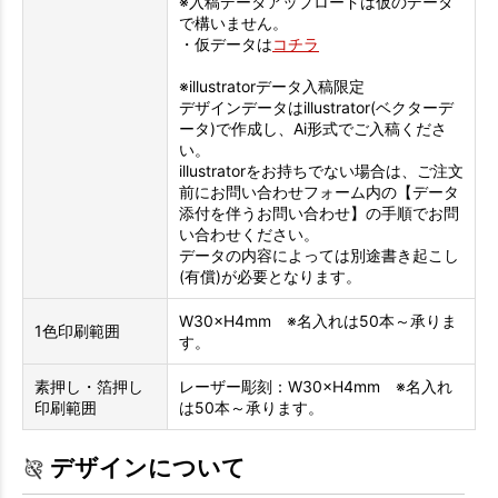
※入稿データアップロードは仮のデータ
で構いません。
・仮データは
コチラ
※illustratorデータ入稿限定
デザインデータはillustrator(ベクターデ
ータ)で作成し、Ai形式でご入稿くださ
い。
illustratorをお持ちでない場合は、ご注文
前にお問い合わせフォーム内の【データ
添付を伴うお問い合わせ】の手順でお問
い合わせください。
データの内容によっては別途書き起こし
(有償)が必要となります。
W30×H4mm ※名入れは50本～承りま
1色印刷範囲
す。
素押し・箔押し
レーザー彫刻：W30×H4mm ※名入れ
印刷範囲
は50本～承ります。
デザインについて