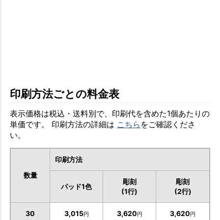
お買い物を続ける
カートへ進む
印刷方法ごとの料金表
表示価格は税込・送料別で、印刷代を含めた1個あたりの
単価です。 印刷方法の詳細は
こちら
をご確認くださ
い。
印刷方法
数量
彫刻
彫刻
パッド1色
(1行)
(2行)
30
3,015
3,620
3,620
円
円
円