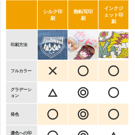
インクジ
シルク印
熱転写印
ェット印
刷
刷
刷
印刷方法
フルカラー
グラデーシ
ョン
発色
濃色への印