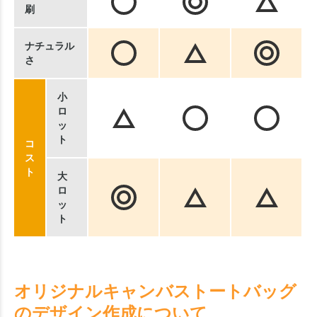
刷
ナチュラル
さ
小
ロ
ッ
ト
コ
ス
ト
大
ロ
ッ
ト
オリジナルキャンバストートバッグ
のデザイン作成について