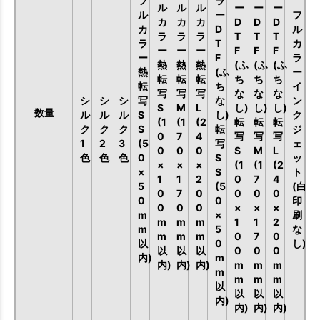
フ
ラ
ル
ル
ル
ー
ー
ー
ル
ー
フ
カ
カ
カ
D
D
D
カ
D
ル
ラ
ラ
ラ
T
T
T
ラ
T
カ
ー
ー
ー
F
F
F
ー
F
ラ
熱
熱
熱
(ふ
(ふ
(ふ
熱
(ふ
ー
転
転
転
ち
ち
ち
転
ち
イ
写
写
写
な
な
な
シ
シ
シ
写
な
ン
S
M
L
し)
し)
し)
数量
ル
ル
ル
S
し)
ク
(1
(1
(2
転
転
転
ク
ク
ク
S
転
ジ
0
7
4
写
写
写
1
2
3
(5
写
ェ
0
0
0
S
M
L
色
色
色
0
S
ッ
×
×
×
(1
(1
(2
×
S
ト
1
1
2
0
7
4
5
(5
(白
0
7
0
0
0
0
0
0
印
0
0
0
×
×
×
m
×
刷
m
m
m
1
1
2
m
5
な
m
m
m
0
7
0
以
0
し)
以
以
以
0
0
0
内)
m
内)
内)
内)
m
m
m
m
m
m
m
以
以
以
以
内)
内)
内)
内)