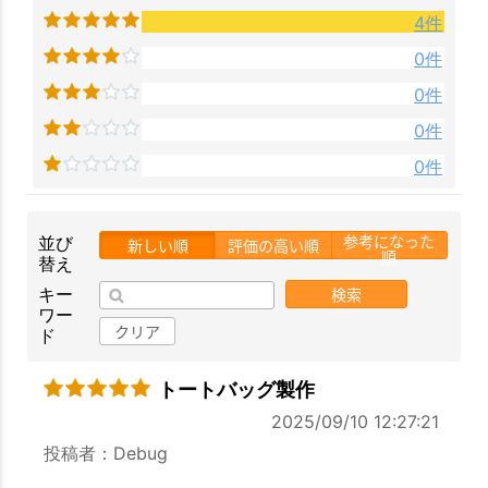
4件
0件
0件
0件
0件
参考になった
並び
新しい順
評価の高い順
順
替え
検索
キー
ワー
クリア
ド
トートバッグ製作
2025/09/10 12:27:21
投稿者：Debug