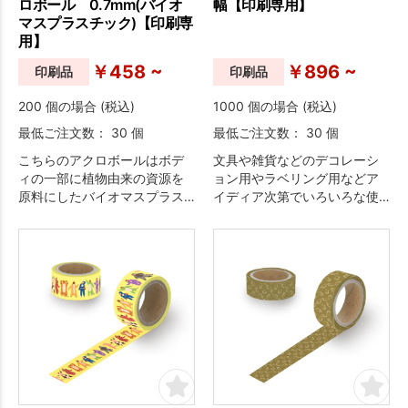
ロボール 0.7mm(バイオ
幅【印刷専用】
マスプラスチック)【印刷専
用】
￥458 ~
￥896 ~
印刷品
印刷品
200 個の場合 (税込)
1000 個の場合 (税込)
最低ご注文数： 30 個
最低ご注文数： 30 個
こちらのアクロボールはボデ
文具や雑貨などのデコレーシ
ィの一部に植物由来の資源を
ョン用やラベリング用などア
原料にしたバイオマスプラス
イディア次第でいろいろな使
チックを使用している商品で
い方が出来るマスキングテー
す。
プはイベント時の販売品とし
て人気のアイテムです！