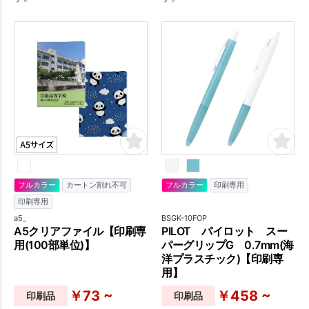
フルカラー
カートン割れ不可
フルカラー
印刷専用
印刷専用
a5_
BSGK-10FOP
A5クリアファイル【印刷専
PILOT パイロット スー
用(100部単位)】
パーグリップG 0.7mm(海
洋プラスチック)【印刷専
用】
￥73 ~
￥458 ~
印刷品
印刷品