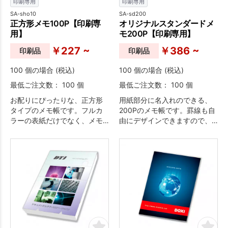
印刷専用
印刷専用
SA-sho10
SA-sd200
正方形メモ100P【印刷専
オリジナルスタンダードメ
用】
モ200P【印刷専用】
￥227 ~
￥386 ~
印刷品
印刷品
100 個の場合 (税込)
100 個の場合 (税込)
最低ご注文数： 100 個
最低ご注文数： 100 個
お配りにぴったりな、正方形
用紙部分に名入れのできる、
タイプのメモ帳です。フルカ
200Pのメモ帳です。罫線も自
ラーの表紙だけでなく、メモ
由にデザインできますので、
用紙本文も自由にデザインす
デザインの幅が広がります！
ることができるので、オリジ
カスタマイズは別途お見積り
ナルのメモ帳が作成できま
いたしますので、お気軽にご
す。
相談ください。