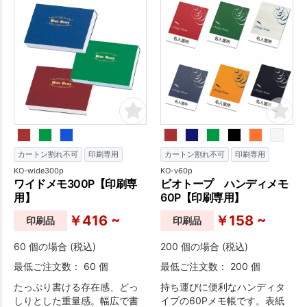
由です。
カートン割れ不可
印刷専用
カートン割れ不可
印刷専用
KO-wide300p
KO-v60p
ワイドメモ300P【印刷専
ビオトープ ハンディメモ
用】
60P【印刷専用】
￥416 ~
￥158 ~
印刷品
印刷品
60 個の場合 (税込)
200 個の場合 (税込)
最低ご注文数： 60 個
最低ご注文数： 200 個
たっぷり書ける存在感、どっ
持ち運びに便利なハンディタ
しりとした重量感。幅広で書
イプの60Pメモ帳です。表紙