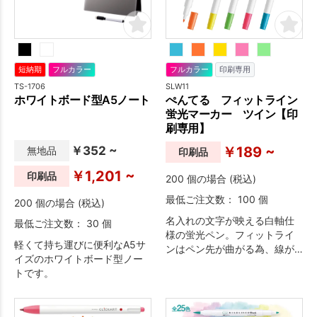
短納期
フルカラー
フルカラー
印刷専用
TS-1706
SLW11
ホワイトボード型A5ノート
ぺんてる フィットライン
蛍光マーカー ツイン【印
刷専用】
￥352 ~
￥189 ~
無地品
印刷品
￥1,201 ~
印刷品
200 個の場合 (税込)
最低ご注文数： 100 個
200 個の場合 (税込)
名入れの文字が映える白軸仕
最低ご注文数： 30 個
様の蛍光ペン。フィットライ
軽くて持ち運びに便利なA5サ
ンはペン先が曲がる為、線が
イズのホワイトボード型ノー
キレイに引けるのが特徴で
トです。
す。