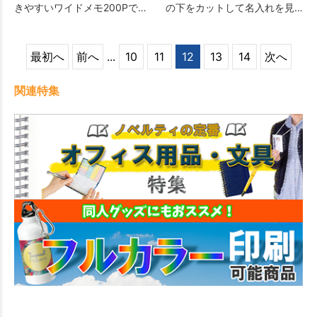
きやすいワイドメモ200Pで
の下をカットして名入れを見
す。メモ用紙本文もデザイン
せることができます。もちろ
自由で、使っていただくたび
ん、本文の罫線もデザイン自
に会社のPRもばっちりです。
由です。
最初へ
前へ
...
10
11
12
13
14
次へ
関連特集