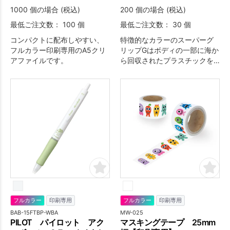
1000 個の場合 (税込)
200 個の場合 (税込)
最低ご注文数： 100 個
最低ご注文数： 30 個
コンパクトに配布しやすい、
特徴的なカラーのスーパーグ
フルカラー印刷専用のA5クリ
リップGはボディの一部に海か
アファイルです。
ら回収されたプラスチックを
使用しているボールペンで
す。
フルカラー
印刷専用
フルカラー
印刷専用
BAB-15FTBP-WBA
MW-025
PILOT パイロット アク
マスキングテープ 25mm