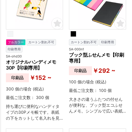
フルカラー
カートン割れ不可
カートン割れ不可
印刷専用
SA-000n1
印刷専用
ブック型ふせんメモ【印刷
SA-ohd30
専用】
オリジナルハンディメモ
30P【印刷専用】
￥292 ~
印刷品
￥152 ~
印刷品
100 個の場合 (税込)
300 個の場合 (税込)
最低ご注文数： 100 個
最低ご注文数： 300 個
大きさの違うふたつの付せん
が便利な、ブック型エコふせ
持ち運びに便利なハンディタ
んメモ。シンプルで広い表紙
イプの30Pメモ帳です。表紙
なので、デザインが映えるこ
の下をカットして名入れを見
と間違いなし。
せることができます。もちろ
ん、本文の罫線もデザイン自