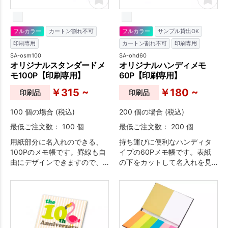
フルカラー
カートン割れ不可
フルカラー
サンプル貸出OK
印刷専用
カートン割れ不可
印刷専用
SA-osm100
SA-ohd60
オリジナルスタンダードメ
オリジナルハンディメモ
モ100P【印刷専用】
60P【印刷専用】
￥315 ~
￥180 ~
印刷品
印刷品
100 個の場合 (税込)
200 個の場合 (税込)
最低ご注文数： 100 個
最低ご注文数： 200 個
用紙部分に名入れのできる、
持ち運びに便利なハンディタ
100Pのメモ帳です。罫線も自
イプの60Pメモ帳です。表紙
由にデザインできますので、
の下をカットして名入れを見
デザインの幅が広がります！
せることができます。もちろ
カスタマイズは別途お見積り
ん、本文の罫線もデザイン自
いたしますので、お気軽にご
由です。
相談ください。