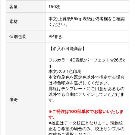
容量
150枚
本文:上質紙55kg 表紙は備考欄をご確認
素材
ください。
個別包装
PP巻き
【名入れ可能商品】
フルカラー4C表紙:パーフェクトw26.5k
g
本文:スミ1色印刷
本文印刷色を既定色以外で指定する場合
は特色印刷を選択してください。
罫線はテンプレートにご用意があるもの
以外でも自由にデザインしていただけま
備考
す。
※ご発注は100部単位でお願いいたしま
す。
※校正はデータ校正となります。現物校
正をご希望の場合のみ、校正サンプルの
作成をご選択ください。