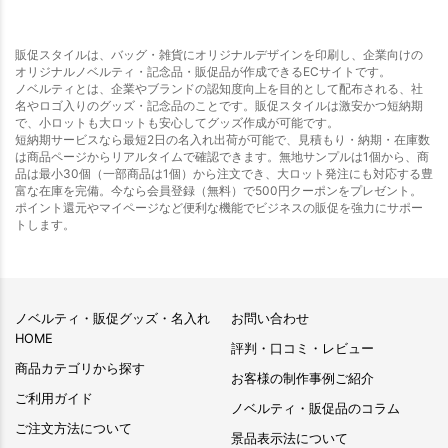
販促スタイルは、バッグ・雑貨にオリジナルデザインを印刷し、企業向けの
オリジナルノベルティ・記念品・販促品が作成できるECサイトです。
ノベルティとは、企業やブランドの認知度向上を目的として配布される、社
名やロゴ入りのグッズ・記念品のことです。販促スタイルは激安かつ短納期
で、小ロットも大ロットも安心してグッズ作成が可能です。
短納期サービスなら最短2日の名入れ出荷が可能で、見積もり・納期・在庫数
は商品ページからリアルタイムで確認できます。無地サンプルは1個から、商
品は最小30個（一部商品は1個）から注文でき、大ロット発注にも対応する豊
富な在庫を完備。今なら会員登録（無料）で500円クーポンをプレゼント。
ポイント還元やマイページなど便利な機能でビジネスの販促を強力にサポー
トします。
ノベルティ・販促グッズ・名入れ
お問い合わせ
HOME
評判・口コミ・レビュー
商品カテゴリから探す
お客様の制作事例ご紹介
ご利用ガイド
ノベルティ・販促品のコラム
ご注文方法について
景品表示法について