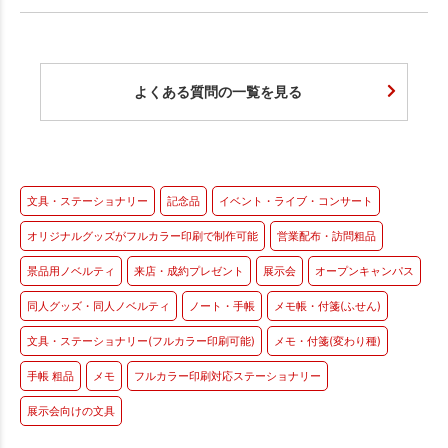
よくある質問の一覧を見る
文具・ステーショナリー
記念品
イベント・ライブ・コンサート
オリジナルグッズがフルカラー印刷で制作可能
営業配布・訪問粗品
景品用ノベルティ
来店・成約プレゼント
展示会
オープンキャンパス
同人グッズ・同人ノベルティ
ノート・手帳
メモ帳・付箋(ふせん)
文具・ステーショナリー(フルカラー印刷可能)
メモ・付箋(変わり種)
手帳 粗品
メモ
フルカラー印刷対応ステーショナリー
展示会向けの文具