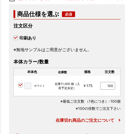
商品仕様を選ぶ
注文区分
印刷あり
※無地サンプルはご用意がございません。
本体カラー/数量
本体色
価格
注文数
在庫数
在庫11,000 個（入
￥175
ホワイト
荷予定未定）
※最低ご注文数
（1色につき）
: 100個
※100の倍数でご注文下さい
在庫切れ商品のご注文について