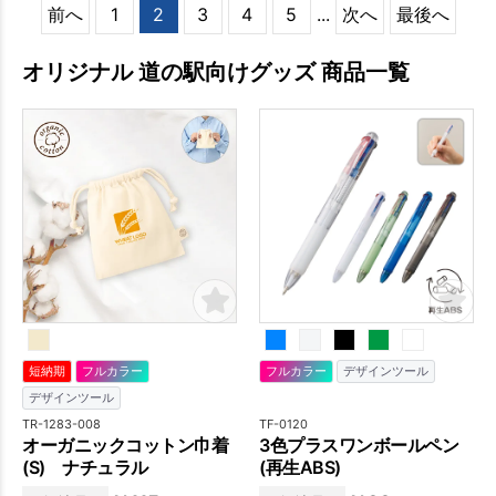
前へ
1
2
3
4
5
...
次へ
最後へ
オリジナル 道の駅向けグッズ 商品一覧
短納期
フルカラー
フルカラー
デザインツール
デザインツール
TR-1283-008
TF-0120
オーガニックコットン巾着
3色プラスワンボールペン
(S) ナチュラル
(再生ABS)