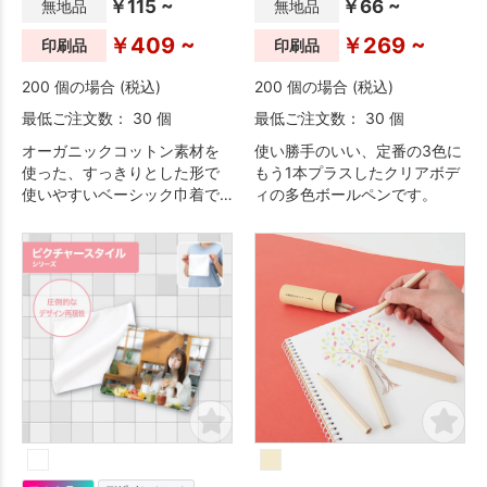
￥115 ~
￥66 ~
無地品
無地品
￥409 ~
￥269 ~
印刷品
印刷品
200 個の場合 (税込)
200 個の場合 (税込)
最低ご注文数： 30 個
最低ご注文数： 30 個
オーガニックコットン素材を
使い勝手のいい、定番の3色に
使った、すっきりとした形で
もう1本プラスしたクリアボデ
使いやすいベーシック巾着で
ィの多色ボールペンです。
す。