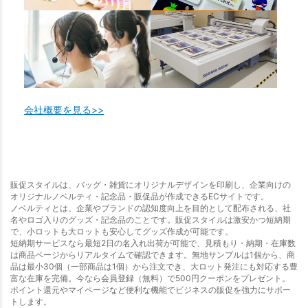
会社概要を見る>>
販促スタイルは、バッグ・雑貨にオリジナルデザインを印刷し、企業向けの
オリジナルノベルティ・記念品・販促品が作成できるECサイトです。
ノベルティとは、企業やブランドの認知度向上を目的として配布される、社
名やロゴ入りのグッズ・記念品のことです。販促スタイルは激安かつ短納期
で、小ロットも大ロットも安心してグッズ作成が可能です。
短納期サービスなら最短2日の名入れ出荷が可能で、見積もり・納期・在庫数
は商品ページからリアルタイムで確認できます。無地サンプルは1個から、商
品は最小30個（一部商品は1個）から注文でき、大ロット発注にも対応する豊
富な在庫を完備。今なら会員登録（無料）で500円クーポンをプレゼント。
ポイント還元やマイページなど便利な機能でビジネスの販促を強力にサポー
トします。