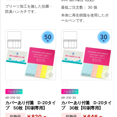
プリーツ加工を施した抗菌・
最低ご注文数： 30 個
防臭ハンカチです。
本体に再生樹脂を使用したボ
ールペンです。
フルカラー
フルカラー
AR-316-50
AR-316-30
カバーあり付箋 D-20タイ
カバーあり付箋 D-20タイ
プ 50枚【印刷専用】
プ 30枚【印刷専用】
￥820 ~
￥646 ~
印刷品
印刷品