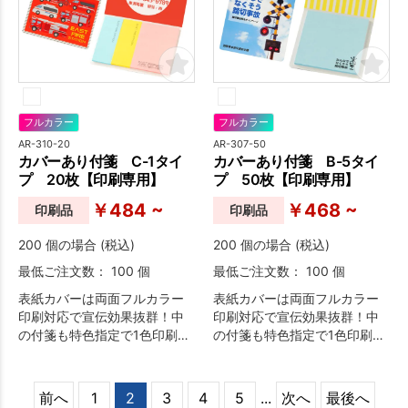
フルカラー
フルカラー
AR-310-20
AR-307-50
カバーあり付箋 C-1タイ
カバーあり付箋 B-5タイ
プ 20枚【印刷専用】
プ 50枚【印刷専用】
￥484 ~
￥468 ~
印刷品
印刷品
200 個の場合 (税込)
200 個の場合 (税込)
最低ご注文数： 100 個
最低ご注文数： 100 個
表紙カバーは両面フルカラー
表紙カバーは両面フルカラー
印刷対応で宣伝効果抜群！中
印刷対応で宣伝効果抜群！中
の付箋も特色指定で1色印刷が
の付箋も特色指定で1色印刷が
可能なため、オリジナリティ
可能なため、オリジナリティ
溢れる付箋が作成できます。
溢れる付箋が作成できます。
前へ
1
2
3
4
5
...
次へ
最後へ