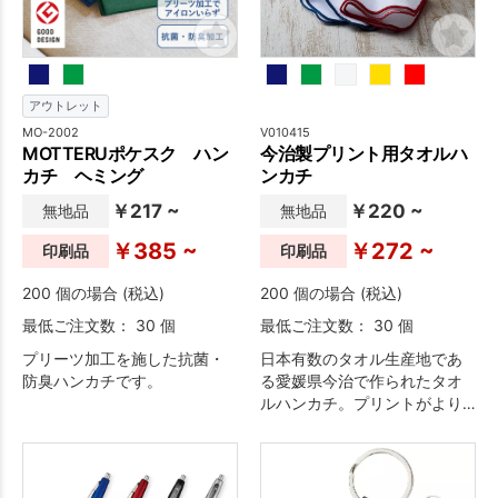
アウトレット
MO-2002
V010415
MOTTERUポケスク ハン
今治製プリント用タオルハ
カチ ヘミング
ンカチ
￥217 ~
￥220 ~
無地品
無地品
￥385 ~
￥272 ~
印刷品
印刷品
200 個の場合 (税込)
200 個の場合 (税込)
最低ご注文数： 30 個
最低ご注文数： 30 個
プリーツ加工を施した抗菌・
日本有数のタオル生産地であ
防臭ハンカチです。
る愛媛県今治で作られたタオ
ルハンカチ。プリントがより
映えるよう、表面にシャーリ
ング加工を施しています。■
今治製タグ付き(今治ブランド
タグは付きません)