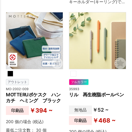
キーホルダー(キーリング)で
す。シンプルでありながら、
さりげない高級感。本物志向
の方におすすめの一品です。
シンプルに会社のロゴを入れ
て記念品にしたり、ショップ
のお買い上げノベルティとし
て特別感を演出したりと、ワ
ンランク上のシーンでご活用
いただいています。
アウトレット
フルカラー
MO-2002-009
35993
MOTTERUポケスク ハン
リル 再生樹脂ボールペン
カチ ヘミング ブラック
￥394 ~
￥52 ~
無地品
印刷品
￥468 ~
印刷品
200 個の場合 (税込)
最低ご注文数： 30 個
200 個の場合 (税込)