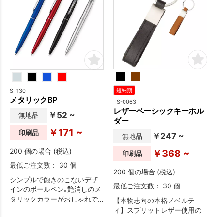
ST130
短納期
メタリックBP
TS-0063
レザーベーシックキーホル
￥52 ~
無地品
ダー
￥171 ~
印刷品
￥247 ~
無地品
200 個の場合 (税込)
￥368 ~
印刷品
最低ご注文数： 30 個
200 個の場合 (税込)
シンプルで飽きのこないデザ
最低ご注文数： 30 個
インのボールペン｡艶消しのメ
タリックカラーがおしゃれで
【本物志向の本格ノベルテ
す。
ィ】スプリットレザー使用の