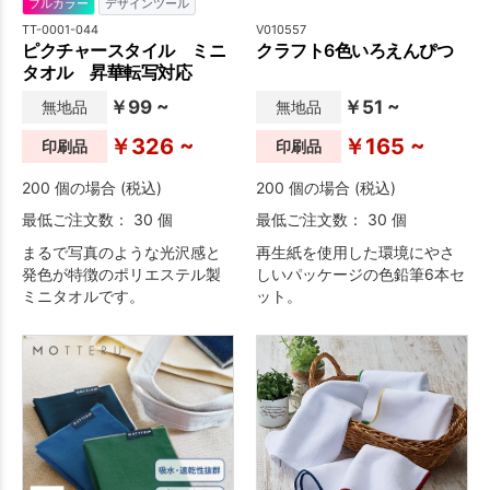
フルカラー
デザインツール
TT-0001-044
V010557
ピクチャースタイル ミニ
クラフト6色いろえんぴつ
タオル 昇華転写対応
￥99 ~
￥51 ~
無地品
無地品
￥326 ~
￥165 ~
印刷品
印刷品
200 個の場合 (税込)
200 個の場合 (税込)
最低ご注文数： 30 個
最低ご注文数： 30 個
まるで写真のような光沢感と
再生紙を使用した環境にやさ
発色が特徴のポリエステル製
しいパッケージの色鉛筆6本セ
ミニタオルです。
ット。