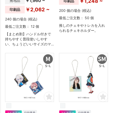
￥1,960 ~
￥1,248 ~
無地品
印刷品
￥2,062 ~
印刷品
200 個の場合 (税込)
最低ご注文数： 50 個
240 個の場合 (税込)
推しのチェキやトレカを入れ
最低ご注文数： 12 個
られるチェキホルダー。
【まとめ割】ハンドル付きで
持ちやすく普段使いしやす
い、ちょうどいいサイズのマ
グカップです。ステンレス製
魔法びん構造なので、冷た
さ・温かさも長持ち。フタが
ほこりを防いでくれるので衛
生面も安心です。
フルカラー
印刷専用
フルカラー
印刷専用