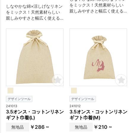
をミックス！天然素材らしい
しなやかな綿×涼しげなリネン
親しみやすさと幅広く使える
をミックス！天然素材らしい
汎用性の高さが自慢です。オ
親しみやすさと幅広く使える
ールシーズン、流行問わず
汎用性の高さが自慢です。オ
様々なイベントやセミナーな
ールシーズン、流行問わず
どのノベルティに人気のバッ
様々なイベントやセミナーな
グ類。ひと目で分かるおしゃ
どのノベルティに人気のバッ
れなデザインや素材の良さ、
グ類。ひと目で分かるおしゃ
優れた利便性でオリジナル性
れなデザインや素材の良さ、
のあるプロモーション効果の
優れた利便性でオリジナル性
高いノベルティに。
のあるプロモーション効果の
高いノベルティに。
デザインツール
デザインツール
241013
241012
3.5オンス・コットンリネン
3.5オンス・コットンリネン
ギフト巾着(L)
ギフト巾着(M)
￥286 ~
￥210 ~
無地品
無地品