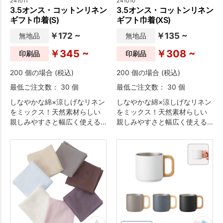
241011
241010
3.5オンス・コットンリネン
3.5オンス・コットンリネン
ギフト巾着(S)
ギフト巾着(XS)
￥172 ~
￥135 ~
無地品
無地品
￥345 ~
￥308 ~
印刷品
印刷品
200 個の場合 (税込)
200 個の場合 (税込)
最低ご注文数： 30 個
最低ご注文数： 30 個
しなやかな綿×涼しげなリネン
しなやかな綿×涼しげなリネン
をミックス！天然素材らしい
をミックス！天然素材らしい
親しみやすさと幅広く使える
親しみやすさと幅広く使える
汎用性の高さが自慢です。使
汎用性の高さが自慢です。使
用頻度の高いアイテムは名入
用頻度の高いアイテムは名入
れによるプロモーション効果
れによるプロモーション効果
の期待大。巾着シリーズは豊
の期待大。巾着シリーズは豊
富なサイズ展開や、きゅっと
富なサイズ展開や、きゅっと
絞るだけでギフト感が演出で
絞るだけでギフト感が演出で
きるデザイン性の高さも魅力
きるデザイン性の高さも魅力
です。
です。