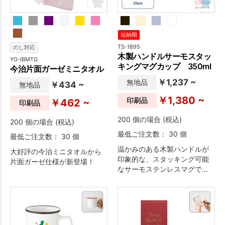
短納期
TS-1895
のし対応
木製ハンドルサーモスタッ
YG-IBMTG
キングマグカップ 350ml
今治片面ガーゼミニタオル
￥1,237 ~
無地品
￥434 ~
無地品
￥1,380 ~
印刷品
￥462 ~
印刷品
200 個の場合 (税込)
200 個の場合 (税込)
最低ご注文数： 30 個
最低ご注文数： 30 個
温かみのある木製ハンドルが
大好評の今治ミニタオルから
印象的な、スタッキング可能
片面ガーゼ仕様が新登場！
なサーモステンレスマグで
す。