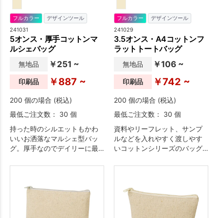
フルカラー
デザインツール
フルカラー
デザインツール
241031
241029
5オンス・厚手コットンマ
3.5オンス・A4コットンフ
ルシェバッグ
ラットトートバッグ
￥251 ~
￥106 ~
無地品
無地品
￥887 ~
￥742 ~
印刷品
印刷品
200 個の場合 (税込)
200 個の場合 (税込)
最低ご注文数： 30 個
最低ご注文数： 30 個
持った時のシルエットもかわ
資料やリーフレット、サンプ
いいお洒落なマルシェ型バッ
ルなどを入れやすく渡しやす
グ。厚手なのでデイリーに最
いコットンシリーズのバッグ
適。オールシーズン、流行問
は、シンプルなデザインなの
わず様々なイベントやセミナ
で名入れも際立ちプロモーシ
ーなどのノベルティに人気の
ョン効果大。薄く軽量ながら
バッグ類。ひと目で分かるお
も丈夫さも兼ね備えた3.5オン
しゃれなデザインや素材の良
ス生地は、比較的リーズナブ
さ、優れた利便性でオリジナ
ルな分、汎用性の高い販促品
ル性のあるプロモーション効
です。