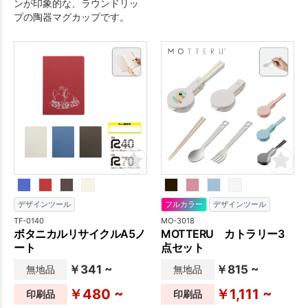
ンが印象的な、ラウンドリッ
プの陶器マグカップです。
デザインツール
フルカラー
デザインツール
TF-0140
MO-3018
ボタニカルリサイクルA5ノ
MOTTERU カトラリー3
ート
点セット
￥341 ~
￥815 ~
無地品
無地品
￥480 ~
￥1,111 ~
印刷品
印刷品