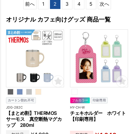
前へ
1
2
3
4
5
次へ
オリジナル カフェ向けグッズ 商品一覧
カートン割れ不可
フルカラー
印刷専用
JDG-282C
HY-CH-W
【まとめ割】THERMOS
チェキホルダー ホワイト
サーモス 真空断熱マグカ
【印刷専用】
ップ 280ml