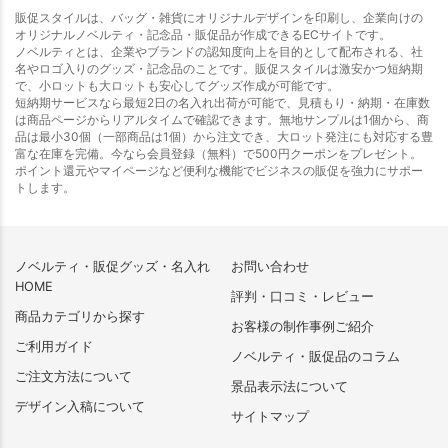
販促スタイルは、バッグ・雑貨にオリジナルデザインを印刷し、企業向けの
オリジナルノベルティ・記念品・販促品が作成できるECサイトです。
ノベルティとは、企業やブランドの認知度向上を目的として配布される、社
名やロゴ入りのグッズ・記念品のことです。販促スタイルは激安かつ短納期
で、小ロットも大ロットも安心してグッズ作成が可能です。
短納期サービスなら最短2日の名入れ出荷が可能で、見積もり・納期・在庫数
は商品ページからリアルタイムで確認できます。無地サンプルは1個から、商
品は最小30個（一部商品は1個）から注文でき、大ロット発注にも対応する豊
富な在庫を完備。今なら会員登録（無料）で500円クーポンをプレゼント。
ポイント還元やマイページなど便利な機能でビジネスの販促を強力にサポー
トします。
ノベルティ・販促グッズ・名入れ
お問い合わせ
HOME
評判・口コミ・レビュー
商品カテゴリから探す
お客様の制作事例ご紹介
ご利用ガイド
ノベルティ・販促品のコラム
ご注文方法について
景品表示法について
デザイン入稿について
サイトマップ