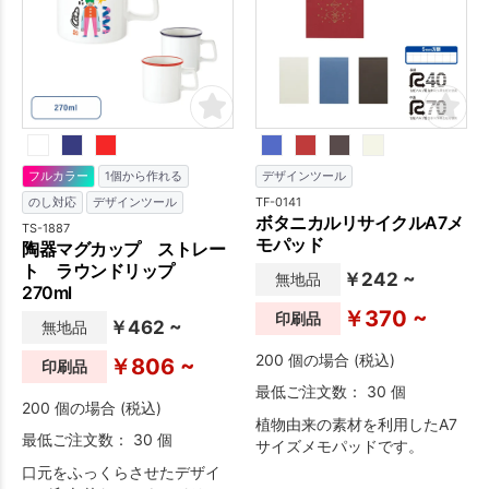
フルカラー
1個から作れる
デザインツール
TF-0141
のし対応
デザインツール
ボタニカルリサイクルA7メ
TS-1887
モパッド
陶器マグカップ ストレー
ト ラウンドリップ
￥242 ~
無地品
270ml
￥370 ~
印刷品
￥462 ~
無地品
200 個の場合 (税込)
￥806 ~
印刷品
最低ご注文数： 30 個
200 個の場合 (税込)
植物由来の素材を利用したA7
最低ご注文数： 30 個
サイズメモパッドです。
口元をふっくらさせたデザイ