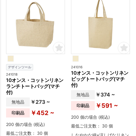
シーズン、ノベルティとして
シーズン、ノベルティとして
使いやすいアイテムです。携
使いやすいアイテムです。携
帯することが多い分、プロモ
帯することが多い分、プロモ
ーション効果も高く、社会人
ーション効果も高く、社会人
や学生を中心に喜ばれるの
や学生を中心に喜ばれるの
で、美容イベントやセミナー
で、美容イベントやセミナー
でのノベルティにおすすめ。
でのノベルティにおすすめ。
241016
デザインツール
10オンス・コットンリネン
241018
ビッグトートバッグ(マチ
10オンス・コットンリネン
付)
ランチトートバッグ(マチ
付)
￥374 ~
無地品
￥273 ~
無地品
￥591 ~
印刷品
￥452 ~
印刷品
200 個の場合 (税込)
200 個の場合 (税込)
最低ご注文数： 30 個
最低ご注文数： 30 個
しなやかな綿×涼しげなリネン