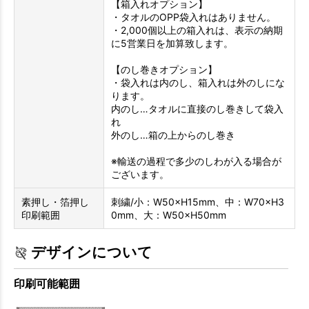
【箱入れオプション】
・タオルのOPP袋入れはありません。
・2,000個以上の箱入れは、表示の納期
に5営業日を加算致します。
【のし巻きオプション】
・袋入れは内のし、箱入れは外のしにな
ります。
内のし…タオルに直接のし巻きして袋入
れ
外のし…箱の上からのし巻き
※輸送の過程で多少のしわが入る場合が
ございます。
素押し・箔押し
刺繍/小：W50×H15mm、中：W70×H3
印刷範囲
0mm、大：W50×H50mm
デザインについて
印刷可能範囲