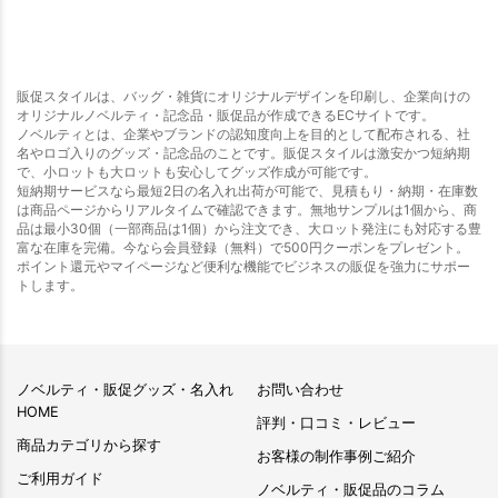
販促スタイルは、バッグ・雑貨にオリジナルデザインを印刷し、企業向けの
オリジナルノベルティ・記念品・販促品が作成できるECサイトです。
ノベルティとは、企業やブランドの認知度向上を目的として配布される、社
名やロゴ入りのグッズ・記念品のことです。販促スタイルは激安かつ短納期
で、小ロットも大ロットも安心してグッズ作成が可能です。
短納期サービスなら最短2日の名入れ出荷が可能で、見積もり・納期・在庫数
は商品ページからリアルタイムで確認できます。無地サンプルは1個から、商
品は最小30個（一部商品は1個）から注文でき、大ロット発注にも対応する豊
富な在庫を完備。今なら会員登録（無料）で500円クーポンをプレゼント。
ポイント還元やマイページなど便利な機能でビジネスの販促を強力にサポー
トします。
ノベルティ・販促グッズ・名入れ
お問い合わせ
HOME
評判・口コミ・レビュー
商品カテゴリから探す
お客様の制作事例ご紹介
ご利用ガイド
ノベルティ・販促品のコラム