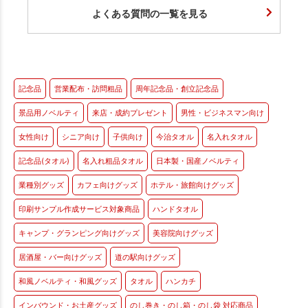
よくある質問の一覧を見る
記念品
営業配布・訪問粗品
周年記念品・創立記念品
景品用ノベルティ
来店・成約プレゼント
男性・ビジネスマン向け
女性向け
シニア向け
子供向け
今治タオル
名入れタオル
記念品(タオル)
名入れ粗品タオル
日本製・国産ノベルティ
業種別グッズ
カフェ向けグッズ
ホテル・旅館向けグッズ
印刷サンプル作成サービス対象商品
ハンドタオル
キャンプ・グランピング向けグッズ
美容院向けグッズ
居酒屋・バー向けグッズ
道の駅向けグッズ
和風ノベルティ・和風グッズ
タオル
ハンカチ
インバウンド・お土産グッズ
のし巻き・のし箱・のし袋 対応商品