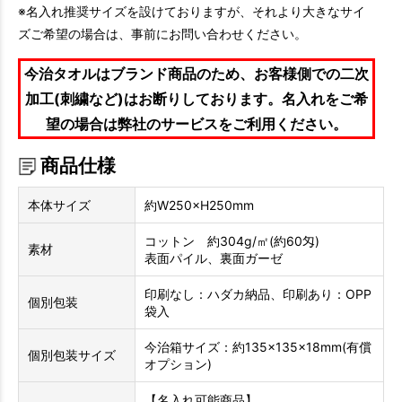
※名入れ推奨サイズを設けておりますが、それより大きなサイ
ズご希望の場合は、事前にお問い合わせください。
今治タオルはブランド商品のため、お客様側での二次
加工(刺繍など)はお断りしております。名入れをご希
望の場合は弊社のサービスをご利用ください。
商品仕様
本体サイズ
約W250×H250mm
コットン 約304g/㎡(約60匁)
素材
表面パイル、裏面ガーゼ
印刷なし：ハダカ納品、印刷あり：OPP
個別包装
袋入
今治箱サイズ：約135×135×18mm(有償
個別包装サイズ
オプション)
【名入れ可能商品】