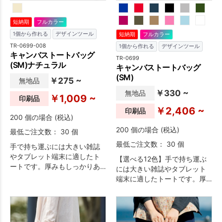
す。名入れをしてノベルティ
印刷もセンスのいいオリジナ
や記念品にするのはもちろ
ルグッズに仕上がります。
ん、他のグッズとのセット提
短納期
フルカラー
案もおすすめです。※エコマー
1個から作れる
デザインツール
短納期
フルカラー
ク付き
TR-0699-008
1個から作れる
デザインツール
キャンバストートバッグ
TR-0699
(SM)ナチュラル
キャンバストートバッグ
(SM)
￥275 ~
無地品
￥330 ~
無地品
￥1,009 ~
印刷品
￥2,406 ~
印刷品
200 個の場合 (税込)
200 個の場合 (税込)
最低ご注文数： 30 個
最低ご注文数： 30 個
手で持ち運ぶには大きい雑誌
やタブレット端末に適したト
【選べる12色】手で持ち運ぶ
ートです。厚みもしっかりあ
には大きい雑誌やタブレット
り、小さく折りたたんでバッ
端末に適したトートです。厚
グに忍ばせれば、サブバッグ
みもしっかりあり、小さく折
としても使い勝手の良いサイ
りたたんでバッグに忍ばせれ
ズです。本体色も11色展開で
ば、サブバッグとしても使い
お好みの色を選べます。
勝手の良いサイズです。本体