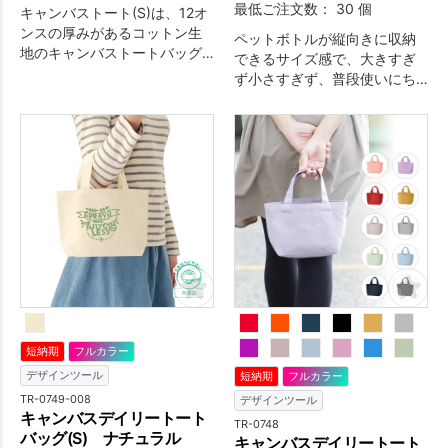
最低ご注文数： 30 個
キャンバストート(S)は、12オ
ンスの厚みがあるコットン生
ペットボトルが縦向きに収納
地のキャンバストートバッグ
できるサイズ感で、大きすぎ
です。本体カラーはネイビ
ず小さすぎず、普段使いにち
ー・ブラックの2色からお選び
ょうど良いトードバッグで
いただけます。ランチタイム
す。柔らかさがありつつしっ
のお弁当の持ち運びや、ちょ
かりとした10オンスのコット
っとしたお出かけ用のバッグ
ン生地を使用しています。本
としてもおすすめのサイズ感
体色が豊富なので会社やキャ
です。キーホルダーフック付
ラクターのイメージカラーに
きなので、物販品としてキー
合わせて選べるほか、多様な
ホルダーとのセット販売でご
デザインにマッチします。発
提案の幅が広がります。バッ
色のいい熱転写印刷に対応し
グの中には内ポケットが付い
ておりますので、本体カラー
ており、スマートフォンやキ
が濃色であっても綺麗にフル
ーケースなどの小物を楽々収
カラー印刷できます。名入れ
納できます。印刷面は本体部
をしてノベルティや記念品に
分の表側に広く印刷すること
短納期
フルカラー
するのはもちろん、他のグッ
が可能。印刷色は、1色印刷・
デザインツール
ズとのセット提案もおすすめ
短納期
フルカラー
フルカラー印刷からお選びい
です。
TR-0749-008
デザインツール
ただけます。本体カラーに合
キャンバスデイリートート
TR-0748
わせて、ロゴやデザインなど
バッグ(S) ナチュラル
キャンバスデイリートート