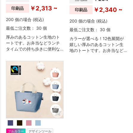
￥2,313 ~
印刷品
￥2,340 ~
印刷品
200 個の場合 (税込)
200 個の場合 (税込)
最低ご注文数： 30 個
最低ご注文数： 30 個
厚みのあるコットン生地のト
カラーが選べる！12色展開が
ートです。お弁当などランチ
嬉しい厚みのあるコットン生
タイムでの持ち歩きに便利な
地のトートです。お弁当など
サイズで、ちょっとしたお出
ランチタイムでの持ち歩きに
かけバッグとしてもおすすめ
便利なサイズで、ちょっとし
です。名入れ範囲も広く、会
たお出かけバッグとしてもお
社名やブランドロゴを印刷す
すすめです。名入れ範囲も広
るだけで簡単に人気のノベル
く、会社名やブランドロゴを
ティが出来上がります。販促
印刷するだけで簡単に人気の
品やノベルティはもちろん、
ノベルティが出来上がりま
ファングッズや物販品として
す。販促品やノベルティはも
も人気の高いアイテムです。※
ちろん、ファングッズや物販
エコマーク付
品としても人気の高いアイテ
ムです。※エコマーク付
フルカラー
デザインツール