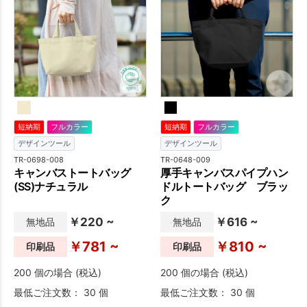
色も12色展開でお好みの色を
選べます。企業やブランドイ
メージに合わせた本体色をお
選びいただければより高い販
促効果が期待できます。
短納期
フルカラー
短納期
フルカラー
デザインツール
デザインツール
TR-0698-008
TR-0648-009
キャンバストートバッグ
厚手キャンバスパイプハン
(SS)ナチュラル
ドルトートバッグ ブラッ
ク
￥220 ~
￥616 ~
無地品
無地品
￥781 ~
￥810 ~
印刷品
印刷品
200 個の場合 (税込)
200 個の場合 (税込)
最低ご注文数： 30 個
最低ご注文数： 30 個