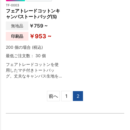
TF-0003
フェアトレードコットンキ
ャンバストートバッグ(S)
￥759 ~
無地品
￥953 ~
印刷品
200 個の場合 (税込)
最低ご注文数： 30 個
フェアトレードコットンを使
用したマチ付きトートバッ
グ。丈夫なキャンバス生地を
使用しているので、お弁当入
れやちょっとしたお出かけに
ピッタリの人気アイテムで
前へ
1
2
す。国際フェアトレード認証
ラベル付きのアイテムとなっ
ており、販促ノベルティとし
て使用すれば、SDGsやサステ
ィナブルへの取り組みで企業
価値の向上も目指せます。