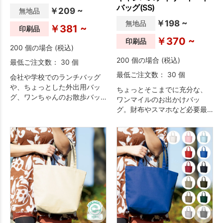
を入稿すれば、おしゃれなノ
バッグ(SS)
￥209 ~
無地品
ベルティ・販促品に仕上げる
ことができます。
￥198 ~
無地品
￥381 ~
印刷品
￥370 ~
印刷品
200 個の場合 (税込)
200 個の場合 (税込)
最低ご注文数： 30 個
最低ご注文数： 30 個
会社や学校でのランチバッグ
や、ちょっとした外出用バッ
ちょっとそこまでに充分な、
グ、ワンちゃんのお散歩バッ
ワンマイルのお出かけバッ
グにちょうどいいサイズ。や
グ。財布やスマホなど必要最
や小さめのトートバッグで
低限のものだけを持ち運びた
す。約9cmのマチがあるので
いときに、かさばらずちょう
お弁当も安定して持ち運べま
どいいサイズのミニトートバ
す。硬すぎずしなやかな10オ
ッグ。硬すぎずしなやかな10
ンスのコットン生地です。丈
オンスのコットン生地です。
夫さとリーズナブルさを両立
名入れをしてノベルティや記
した、ノベルティにぴったり
念品にするのはもちろん、他
のトートバッグです。フルカ
のグッズとのセット提案もお
ラー印刷に対応しており、ナ
すすめです。広くデザインを
チュラルな風合いを活かした
印刷するのもおすすめです
インクジェット印刷が人気で
が、ワンポイントの1色名入れ