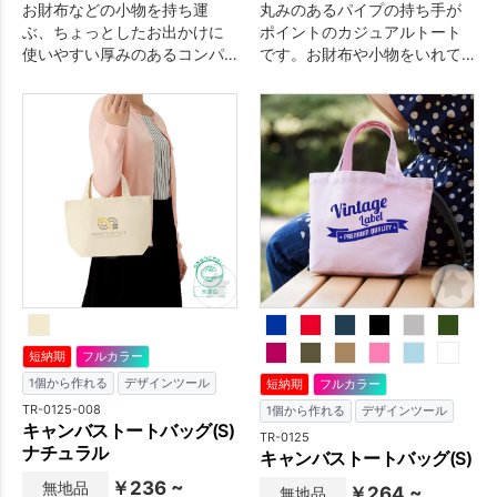
お財布などの小物を持ち運
丸みのあるパイプの持ち手が
ぶ、ちょっとしたお出かけに
ポイントのカジュアルトート
使いやすい厚みのあるコンパ
です。お財布や小物をいれて
クトなコットントートバッグ
ランチタイムやちょっとした
です。いつもお使いのバッグ
外出に活躍します。生地もし
に忍ばせて、コンビニ袋の代
っかりした厚みのある生地
わりや、サブバッグとしても
で、コットンのやさしい質感
お使いいただけます。名入れ
が魅力的です。
も可能な商品のため、オリジ
ナル商品の作成、ノベルティ
としての使用もおすすめで
す。※エコマーク付
短納期
フルカラー
1個から作れる
デザインツール
短納期
フルカラー
TR-0125-008
1個から作れる
デザインツール
キャンバストートバッグ(S)
TR-0125
ナチュラル
キャンバストートバッグ(S)
￥236 ~
無地品
￥264 ~
無地品