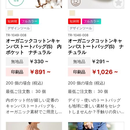
短納期
フルカラー
短納期
フルカラー
デザインツール
デザインツール
TR-1049-008
TR-1046-008
オーガニックコットンキャ
オーガニックコットンキャ
ンバストートバッグ(S) 内
ンバストートバッグ(S) ナ
ポケット ナチュラル
チュラル
￥330 ~
￥291 ~
無地品
無地品
￥891 ~
￥1,026 ~
印刷品
印刷品
200 個の場合 (税込)
200 個の場合 (税込)
最低ご注文数： 30 個
最低ご注文数： 30 個
内ポケット付が嬉しい定番の
デイリ－使いのトートバッグ
キャンバストートバッグを、
も地球に優しい素材をセレク
オーガニック素材でご用意し
トしませんか？手触りの良い
ました。企業やブランドを、
オーガニックコットンで作っ
エコなイメージと一緒にアピ
た、丈夫なキャンバストート
ールすることができるエシカ
バッグです。内ポケットがな