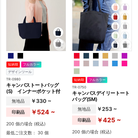
ルなノベルティとしてもおす
いので両面印刷もOK。(※版
すめの商品となっておりま
代・印刷代が追加で発生いた
す。厚みはもっともスタンダ
します)名入れ可能範囲が広い
ードで使いやすい10オンス。
ので、1色印刷でもフルカラー
厚手で丈夫なので普段使いで
印刷でも大きくデザインを入
きます。内ポケットには鍵や
れることが可能です。記念品
携帯などの小物を入れること
や物販商品、ノベルティなど
ができ、お出かけの際のサブ
幅広い用途で利用していただ
バッグやランチバッグとして
けます。サスティナブルな素
重宝します。1色印刷とフルカ
材で作られているため、SDGs
短納期
フルカラー
ラー印刷に対応しており、オ
関連イベントのノベルティや
デザインツール
リジナルの名入れをすればお
学生向けに配るオリジナルバ
しゃれなノベルティグッズに
ッグとしても人気がありま
TR-0980
短納期
フルカラー
キャンバストートバッグ
なります。SDGs関連のキャン
す。サイズ違いのMサイズ、L
TR-0750
(S) インナーポケット付
ペーンの特典や、ファミリー
サイズのバッグもございます
キャンバスデイリートート
向けイベントのノベルティに
ので、用途に合わせてお選び
バッグ(SM)
￥330 ~
無地品
ぴったりのキャンバストート
いただけます。
￥253 ~
無地品
バッグです。
￥524 ~
印刷品
￥425 ~
印刷品
200 個の場合 (税込)
200 個の場合 (税込)
最低ご注文数： 30 個