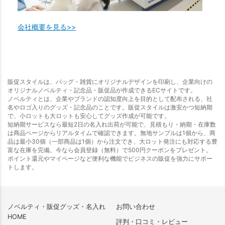
会社概要を見る>>
販促スタイルは、バッグ・雑貨にオリジナルデザインを印刷し、企業向けの
オリジナルノベルティ・記念品・販促品が作成できるECサイトです。
ノベルティとは、企業やブランドの認知度向上を目的として配布される、社
名やロゴ入りのグッズ・記念品のことです。販促スタイルは激安かつ短納期
で、小ロットも大ロットも安心してグッズ作成が可能です。
短納期サービスなら最短2日の名入れ出荷が可能で、見積もり・納期・在庫数
は商品ページからリアルタイムで確認できます。無地サンプルは1個から、商
品は最小30個（一部商品は1個）から注文でき、大ロット発注にも対応する豊
富な在庫を完備。今なら会員登録（無料）で500円クーポンをプレゼント。
ポイント還元やマイページなど便利な機能でビジネスの販促を強力にサポー
トします。
ノベルティ・販促グッズ・名入れ
お問い合わせ
HOME
評判・口コミ・レビュー