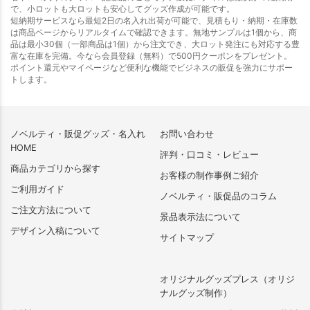
で、小ロットも大ロットも安心してグッズ作成が可能です。
短納期サービスなら最短2日の名入れ出荷が可能で、見積もり・納期・在庫数
は商品ページからリアルタイムで確認できます。無地サンプルは1個から、商
品は最小30個（一部商品は1個）から注文でき、大ロット発注にも対応する豊
富な在庫を完備。今なら会員登録（無料）で500円クーポンをプレゼント。
ポイント還元やマイページなど便利な機能でビジネスの販促を強力にサポー
トします。
ノベルティ・販促グッズ・名入れ
お問い合わせ
HOME
評判・口コミ・レビュー
商品カテゴリから探す
お客様の制作事例ご紹介
ご利用ガイド
ノベルティ・販促品のコラム
ご注文方法について
景品表示法について
デザイン入稿について
サイトマップ
オリジナルグッズプレス（オリジ
ナルグッズ制作）