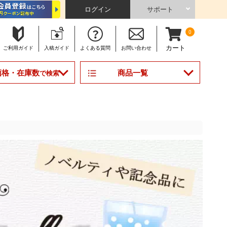
ログイン
サポート
0
カート
ご利用
ガイド
入稿
ガイド
よくある
質問
お問い合わせ
商品一覧
価格・在庫数
で検索