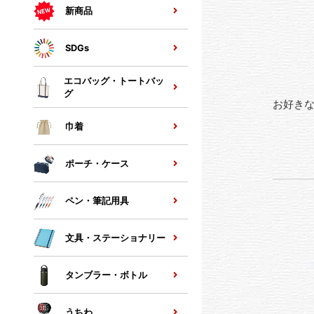
新商品
SDGs
エコバッグ・トートバッ
グ
お好きな
巾着
ポーチ・ケース
ペン・筆記用具
文具・ステーショナリー
タンブラー・ボトル
うちわ