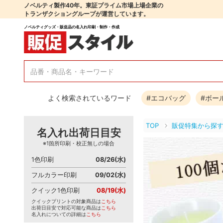
ノベルティ製作40年。東証プライム市場上場企業の
トランザクショングループが運営しています。
ノベルティグッズ・販促品の名入れ印刷・制作・作成
よく検索されているワード
#エコバッグ
#ボー
TOP
販促特集から探
名入れ出荷日目安
※1箇所印刷・校正無しの場合
1色印刷
08/26(水)
フルカラー印刷
09/02(水)
クイック1色印刷
08/19(水)
クイックプリントの対象商品は
こちら
出荷日目安で対応可能な商品は
こちら
名入れについての詳細は
こちら