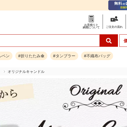
お見積りと
ご注文の
流れ
納期について
ルペン
#折りたたみ傘
#タンブラー
#不織布バッグ
す
オリジナルキャンドル