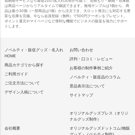
短納期サービスなら最短2日の名入れ出荷が可能で、見積もり・納期・在庫数
は商品ページからリアルタイムで確認できます。無地サンプルは1個から、商
品は最小30個（一部商品は1個）から注文でき、大ロット発注にも対応する豊
富な在庫を完備。今なら会員登録（無料）で500円クーポンをプレゼント。
ポイント還元やマイページなど便利な機能でビジネスの販促を強力にサポー
トします。
ノベルティ・販促グッズ・名入れ
お問い合わせ
HOME
評判・口コミ・レビュー
商品カテゴリから探す
お客様の制作事例ご紹介
ご利用ガイド
ノベルティ・販促品のコラム
ご注文方法について
景品表示法について
デザイン入稿について
サイトマップ
オリジナルグッズプレス（オリジ
ナルグッズ制作）
会社概要
オリジナルグッズドットコム(物販
グッズ・ノベルティ制作)