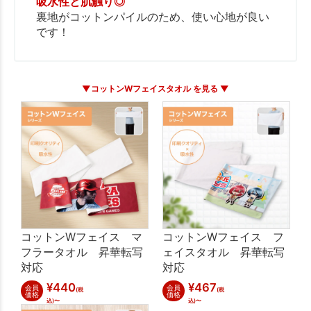
吸水性と肌触り◎
裏地がコットンパイルのため、使い心地が良い
です！
▼コットンWフェイスタオル を見る ▼
コットンWフェイス マ
コットンWフェイス フ
フラータオル 昇華転写
ェイスタオル 昇華転写
対応
対応
¥
440
¥
467
会員
会員
(税
(税
価格
価格
込)〜
込)〜