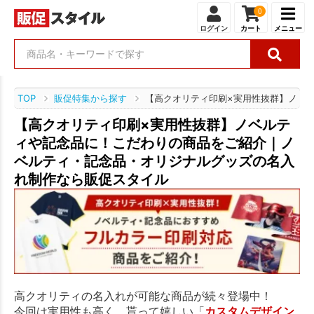
0
ログイン
カート
メニュー
TOP
販促特集から探す
【高クオリティ印刷×実用性抜群】ノベ
【高クオリティ印刷×実用性抜群】ノベルテ
ィや記念品に！こだわりの商品をご紹介｜ノ
ベルティ・記念品・オリジナルグッズの名入
れ制作なら販促スタイル
高クオリティの名入れが可能な商品が続々登場中！
今回は実用性も高く、貰って嬉しい「
カスタムデザイン