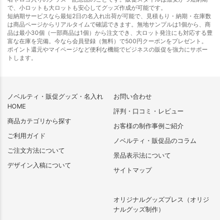
で、小ロットも大ロットも安心してグッズ作成が可能です。
短納期サービスなら最短2日の名入れ出荷が可能で、見積もり・納期・在庫数
は商品ページからリアルタイムで確認できます。無地サンプルは1個から、商
品は最小30個（一部商品は1個）から注文でき、大ロット発注にも対応する豊
富な在庫を完備。今なら会員登録（無料）で500円クーポンをプレゼント。
ポイント還元やマイページなど便利な機能でビジネスの販促を強力にサポー
トします。
ノベルティ・販促グッズ・名入れ
お問い合わせ
HOME
評判・口コミ・レビュー
商品カテゴリから探す
お客様の制作事例ご紹介
ご利用ガイド
ノベルティ・販促品のコラム
ご注文方法について
景品表示法について
デザイン入稿について
サイトマップ
オリジナルグッズプレス（オリジ
ナルグッズ制作）