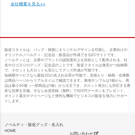
会社概要を見る>>
販促スタイルは、バッグ・雑貨にオリジナルデザインを印刷し、企業向けの
オリジナルノベルティ・記念品・販促品が作成できるECサイトです。
ノベルティとは、企業やブランドの認知度向上を目的として配布される、社
名やロゴ入りのグッズ・記念品のことです。販促スタイルは激安かつ短納期
で、小ロットも大ロットも安心してグッズ作成が可能です。
短納期サービスなら最短2日の名入れ出荷が可能で、見積もり・納期・在庫数
は商品ページからリアルタイムで確認できます。無地サンプルは1個から、商
品は最小30個（一部商品は1個）から注文でき、大ロット発注にも対応する豊
富な在庫を完備。今なら会員登録（無料）で500円クーポンをプレゼント。
ポイント還元やマイページなど便利な機能でビジネスの販促を強力にサポー
トします。
ノベルティ・販促グッズ・名入れ
HOME
お問い合わせ