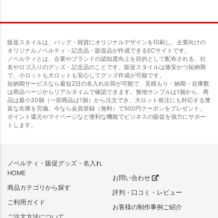
販促スタイルは、バッグ・雑貨にオリジナルデザインを印刷し、企業向けの
オリジナルノベルティ・記念品・販促品が作成できるECサイトです。
ノベルティとは、企業やブランドの認知度向上を目的として配布される、社
名やロゴ入りのグッズ・記念品のことです。販促スタイルは激安かつ短納期
で、小ロットも大ロットも安心してグッズ作成が可能です。
短納期サービスなら最短2日の名入れ出荷が可能で、見積もり・納期・在庫数
は商品ページからリアルタイムで確認できます。無地サンプルは1個から、商
品は最小30個（一部商品は1個）から注文でき、大ロット発注にも対応する豊
富な在庫を完備。今なら会員登録（無料）で500円クーポンをプレゼント。
ポイント還元やマイページなど便利な機能でビジネスの販促を強力にサポー
トします。
ノベルティ・販促グッズ・名入れ
HOME
お問い合わせ
商品カテゴリから探す
評判・口コミ・レビュー
ご利用ガイド
お客様の制作事例ご紹介
ご注文方法について