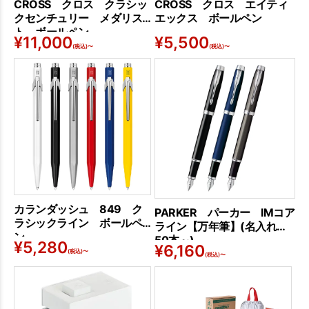
CROSS クロス クラシッ
CROSS クロス エイティ
クセンチュリー メダリス
エックス ボールペン
ト ボールペン
¥
11,000
¥
5,500
(税込)〜
(税込)〜
カランダッシュ 849 ク
PARKER パーカー IMコア
ラシックライン ボールペ
ライン【万年筆】(名入れは
ン
50本～)
¥
5,280
¥
6,160
(税込)〜
(税込)〜