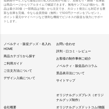
短納期サービスなら最短2日の名入れ出荷が可能で、見積もり・納期・在庫数
は商品ページからリアルタイムで確認できます。無地サンプルは1個から、商
品は最小30個（一部商品は1個）から注文でき、大ロット発注にも対応する豊
富な在庫を完備。今なら会員登録（無料）で500円クーポンをプレゼント。
ポイント還元やマイページなど便利な機能でビジネスの販促を強力にサポー
トします。
ノベルティ・販促グッズ・名入れ
お問い合わせ
HOME
評判・口コミ・レビュー
商品カテゴリから探す
お客様の制作事例ご紹介
ご利用ガイド
ノベルティ・販促品のコラム
ご注文方法について
景品表示法について
デザイン入稿について
サイトマップ
オリジナルグッズプレス（オリジ
ナルグッズ制作）
会社概要
オリジナルグッズドットコム(物販