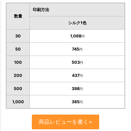
印刷方法
数量
シルク1色
30
1,068
円
50
745
円
100
503
円
200
437
円
500
398
円
お買い物を続ける
カートへ進む
1,000
385
円
商品レビューを書く+