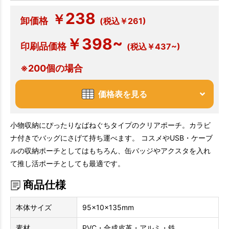
238
￥
卸価格
(税込￥261)
￥398~
印刷品価格
(税込￥437~)
※200個の場合
価格表を見る
小物収納にぴったりなばねぐちタイプのクリアポーチ。カラビ
ナ付きでバッグにさげて持ち運べます。 コスメやUSB・ケーブ
ルの収納ポーチとしてはもちろん、缶バッジやアクスタを入れ
て推し活ポーチとしても最適です。
商品仕様
本体サイズ
95×10×135mm
素材
PVC・合成皮革・アルミ・鉄