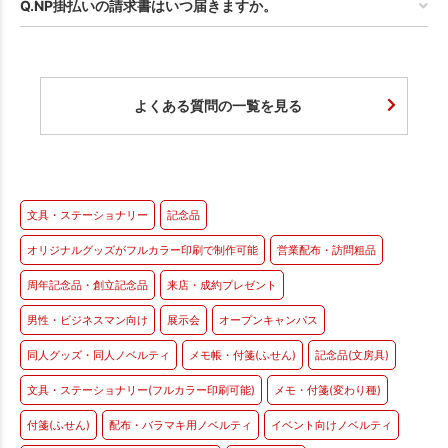
Q.NP掛払いの請求書はいつ届きますか。
よくある質問の一覧を見る
文具・ステーショナリー
記念品
オリジナルグッズがフルカラー印刷で制作可能
営業配布・訪問粗品
周年記念品・創立記念品
来店・成約プレゼント
男性・ビジネスマン向け
展示会
オープンキャンパス
同人グッズ・同人ノベルティ
メモ帳・付箋(ふせん)
記念品(文房具)
文具・ステーショナリー(フルカラー印刷可能)
メモ・付箋(変わり種)
付箋(ふせん)
配布・バラマキ用ノベルティ
イベント向けノベルティ