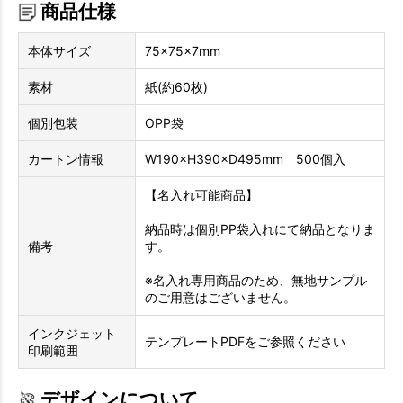
商品仕様
本体サイズ
75×75×7mm
素材
紙(約60枚)
個別包装
OPP袋
カートン情報
W190×H390×D495mm 500個入
【名入れ可能商品】
納品時は個別PP袋入れにて納品となりま
備考
す。
※名入れ専用商品のため、無地サンプル
のご用意はございません。
インクジェット
テンプレートPDFをご参照ください
印刷範囲
デザインについて