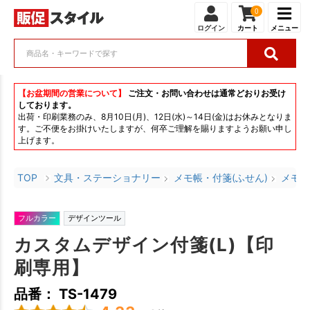
0
ログイン
カート
メニュー
【お盆期間の営業について】
ご注文・お問い合わせは通常どおりお受け
しております。
出荷・印刷業務のみ、8月10日(月)、12日(水)～14日(金)はお休みとなりま
す。ご不便をお掛けいたしますが、何卒ご理解を賜りますようお願い申し
上げます。
TOP
文具・ステーショナリー
メモ帳・付箋(ふせん)
メモ・
フルカラー
デザインツール
カスタムデザイン付箋(L)【印
刷専用】
品番： TS-1479