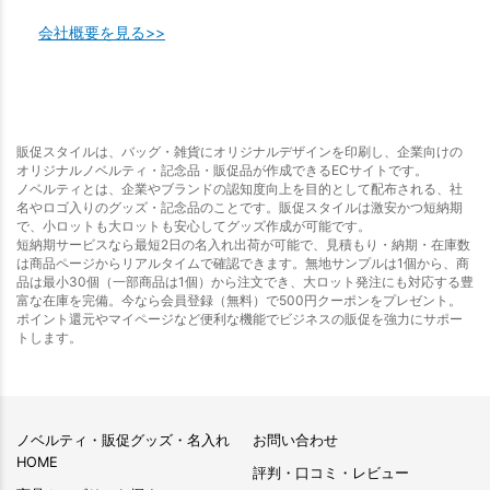
会社概要を見る>>
販促スタイルは、バッグ・雑貨にオリジナルデザインを印刷し、企業向けの
オリジナルノベルティ・記念品・販促品が作成できるECサイトです。
ノベルティとは、企業やブランドの認知度向上を目的として配布される、社
名やロゴ入りのグッズ・記念品のことです。販促スタイルは激安かつ短納期
で、小ロットも大ロットも安心してグッズ作成が可能です。
短納期サービスなら最短2日の名入れ出荷が可能で、見積もり・納期・在庫数
は商品ページからリアルタイムで確認できます。無地サンプルは1個から、商
品は最小30個（一部商品は1個）から注文でき、大ロット発注にも対応する豊
富な在庫を完備。今なら会員登録（無料）で500円クーポンをプレゼント。
ポイント還元やマイページなど便利な機能でビジネスの販促を強力にサポー
トします。
ノベルティ・販促グッズ・名入れ
お問い合わせ
HOME
評判・口コミ・レビュー