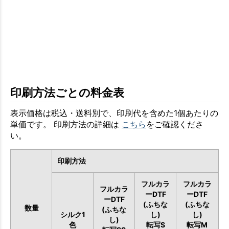
印刷方法ごとの料金表
表示価格は税込・送料別で、印刷代を含めた1個あたりの
単価です。 印刷方法の詳細は
こちら
をご確認くださ
い。
印刷方法
フルカラ
フルカラ
フルカラ
ーDTF
ーDTF
ーDTF
(ふちな
(ふちな
数量
(ふちな
シルク1
し)
し)
し)
色
転写S
転写M