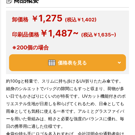
商品概要
1,275
￥
卸価格
(税込￥1,402)
￥1,487~
印刷品価格
(税込￥1,635~)
※200個の場合
価格表を見る
約100gと軽量で、スリムに持ち歩けるUV折りたたみ傘です。
細身のシルエットでバッグの隙間にもすっと収まり、荷物が多
い日でもかさばりにくいのが特長です。UVカット機能付きのポ
リエステル生地が日差しを和らげてくれるため、日傘としても
雨傘としても気軽に使える一本です。アルミとグラスファイバ
ーを用いた骨組みは、軽さと必要な強度のバランスに優れ、毎
日の携帯用に適した仕様です。
傘袋や持ち手にロゴを名入れすれば、会社説明会や通勤者向け