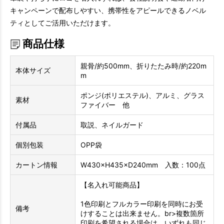
キャンペーンで配布しやすい、携帯性をアピールできるノベル
ティとしてご活用いただけます。
商品仕様
親骨/約500mm、折りたたみ時/約220m
本体サイズ
m
ポンジ(ポリエステル)、アルミ、グラス
素材
ファイバー 他
付属品
取説、ネイルガード
個別包装
OPP袋
カートン情報
W430×H435×D240mm 入数：100点
【名入れ可能商品】
1色印刷とフルカラー印刷を同時にお受
備考
けすることは出来ません。br>複数箇所
印刷を希望される場合は、いずれも同じ