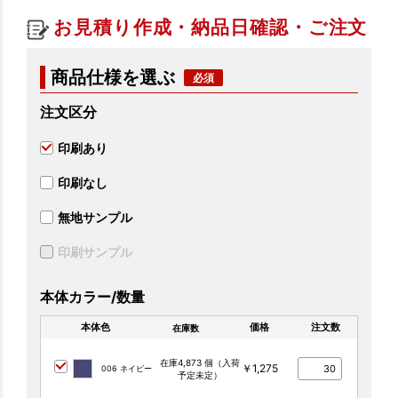
お見積り作成・納品日確認・ご注文
商品仕様を選ぶ
注文区分
印刷あり
印刷なし
無地サンプル
印刷サンプル
本体カラー/数量
本体色
価格
注文数
在庫数
在庫4,873 個（入荷
￥1,275
006 ネイビー
予定未定）