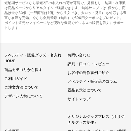
短納期サービスなら最短2日の名入れ出荷が可能で、見積もり・納期・在庫数
は商品ページからリアルタイムで確認できます。無地サンプルは1個から、商
品は最小30個（一部商品は1個）から注文でき、大ロット発注にも対応する豊
富な在庫を完備。今なら会員登録（無料）で500円クーポンをプレゼント。
ポイント還元やマイページなど便利な機能でビジネスの販促を強力にサポー
トします。
ノベルティ・販促グッズ・名入れ
お問い合わせ
HOME
評判・口コミ・レビュー
商品カテゴリから探す
お客様の制作事例ご紹介
ご利用ガイド
ノベルティ・販促品のコラム
ご注文方法について
景品表示法について
デザイン入稿について
サイトマップ
オリジナルグッズプレス（オリジ
ナルグッズ制作）