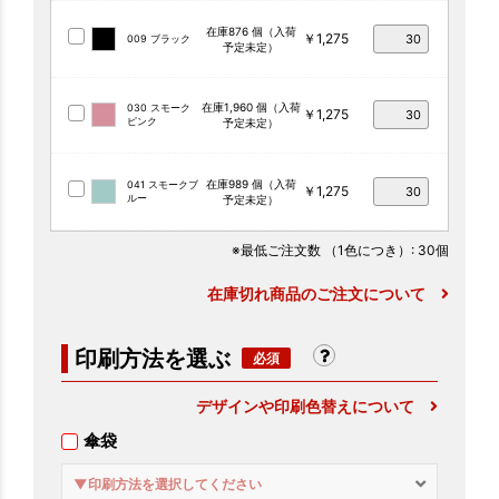
在庫876 個（入荷
￥1,275
009 ブラック
予定未定）
在庫1,960 個（入荷
030 スモーク
￥1,275
ピンク
予定未定）
在庫989 個（入荷
041 スモークブ
￥1,275
ルー
予定未定）
※最低ご注文数
（1色につき）
: 30個
在庫切れ商品のご注文について
印刷方法を選ぶ
デザインや印刷色替えについて
傘袋
▼印刷方法を選択してください