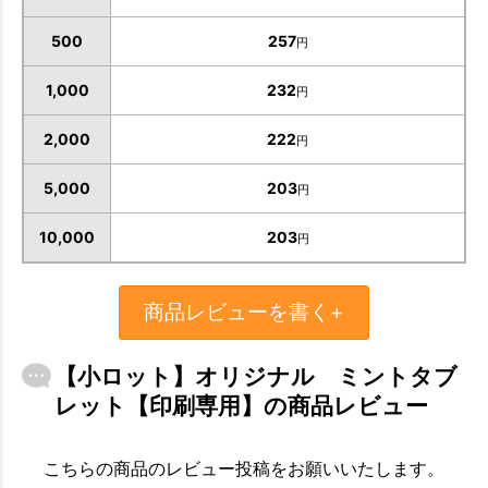
500
257
円
1,000
232
円
2,000
222
円
5,000
203
円
10,000
203
円
商品レビューを書く+
【小ロット】オリジナル ミントタブ
お買い物を続ける
カートへ進む
レット【印刷専用】の商品レビュー
こちらの商品のレビュー投稿をお願いいたします。