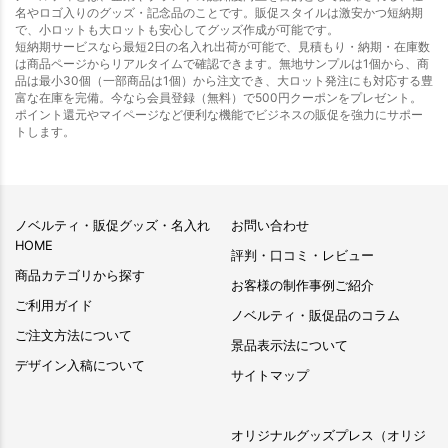
名やロゴ入りのグッズ・記念品のことです。販促スタイルは激安かつ短納期
で、小ロットも大ロットも安心してグッズ作成が可能です。
短納期サービスなら最短2日の名入れ出荷が可能で、見積もり・納期・在庫数
は商品ページからリアルタイムで確認できます。無地サンプルは1個から、商
品は最小30個（一部商品は1個）から注文でき、大ロット発注にも対応する豊
富な在庫を完備。今なら会員登録（無料）で500円クーポンをプレゼント。
ポイント還元やマイページなど便利な機能でビジネスの販促を強力にサポー
トします。
ノベルティ・販促グッズ・名入れ
お問い合わせ
HOME
評判・口コミ・レビュー
商品カテゴリから探す
お客様の制作事例ご紹介
ご利用ガイド
ノベルティ・販促品のコラム
ご注文方法について
景品表示法について
デザイン入稿について
サイトマップ
オリジナルグッズプレス（オリジ