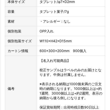
本体サイズ
タブレット/φ7×D2mm
容量
タブレット菓子/7g
素材
・アレルギー：なし
個別包装
OPP入れ
個別包装サイズ
W110×H42×D15mm
カートン情報
600×300×200mm 900個入
【名入れ可能商品】
校正サンプルはラベルのみのお届けとな
ります。中身は付属しません。
※表示される納期は1000個未満のご注文
備考
時の納期になります。1000個以上は+約
1週間、3000個以上は+約2週間、表示の
納期から後ろ倒しになります。
保証賞味期間：出荷時残日数90日以上