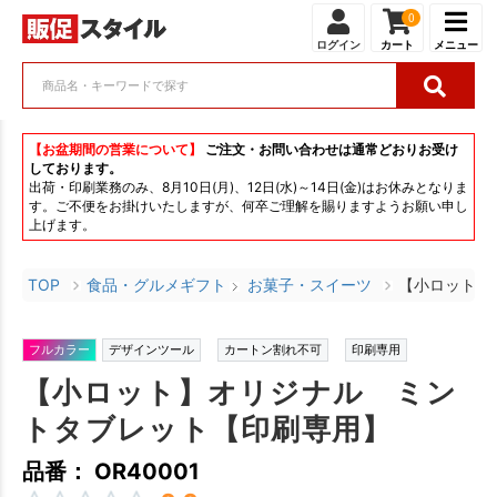
0
ログイン
カート
メニュー
【お盆期間の営業について】
ご注文・お問い合わせは通常どおりお受け
しております。
出荷・印刷業務のみ、8月10日(月)、12日(水)～14日(金)はお休みとなりま
す。ご不便をお掛けいたしますが、何卒ご理解を賜りますようお願い申し
上げます。
TOP
食品・グルメギフト
お菓子・スイーツ
【小ロット】
フルカラー
デザインツール
カートン割れ不可
印刷専用
【小ロット】オリジナル ミン
トタブレット【印刷専用】
品番： OR40001