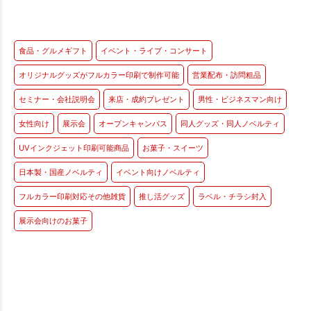
食品・グルメギフト
イベント・ライブ・コンサート
オリジナルグッズがフルカラー印刷で制作可能
営業配布・訪問粗品
セミナー・会社説明会
来店・成約プレゼント
男性・ビジネスマン向け
女性向け
展示会
オープンキャンパス
同人グッズ・同人ノベルティ
UVインクジェット印刷可能商品
お菓子・スイーツ
日本製・国産ノベルティ
イベント向けノベルティ
フルカラー印刷対応その他雑貨
推し活グッズ
ラベル・チラシ封入
展示会向けのお菓子