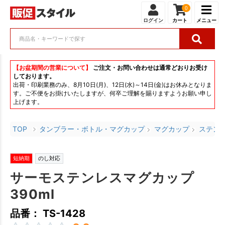
0
ログイン
カート
メニュー
【お盆期間の営業について】
ご注文・お問い合わせは通常どおりお受け
しております。
出荷・印刷業務のみ、8月10日(月)、12日(水)～14日(金)はお休みとなりま
す。ご不便をお掛けいたしますが、何卒ご理解を賜りますようお願い申し
上げます。
TOP
タンブラー・ボトル・マグカップ
マグカップ
ステン
短納期
のし対応
サーモステンレスマグカップ
390ml
品番： TS-1428