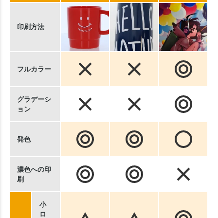
印刷方法
フルカラー
グラデーシ
ョン
発色
濃色への印
刷
小
ロ