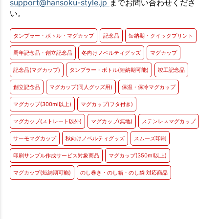
support@hansoku-style.jp
までお問い合わせくださ
い。
タンブラー・ボトル・マグカップ
記念品
短納期・クイックプリント
周年記念品・創立記念品
冬向けノベルティグッズ
マグカップ
記念品(マグカップ)
タンブラー・ボトル(短納期可能)
竣工記念品
創立記念品
マグカップ(同人グッズ用)
保温・保冷マグカップ
マグカップ(300ml以上)
マグカップ(フタ付き)
マグカップ(ストレート以外)
マグカップ(無地)
ステンレスマグカップ
サーモマグカップ
秋向けノベルティグッズ
スムーズ印刷
印刷サンプル作成サービス対象商品
マグカップ(350ml以上)
マグカップ(短納期可能)
のし巻き・のし箱・のし袋 対応商品