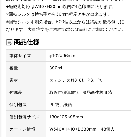
※短納期対応はW30×H30mm以内の1色印刷に限ります。
※回転シルクは持ち手から30mm程度アキが出来ます。
※回転シルク印刷の場合、500個以上からは納期が後ろ倒しに
なります。大量注文をご検討の場合は事前にご相談ください。
商品仕様
本体サイズ
φ102×96mm
容量
390ml
素材
ステンレス(18-8)、PS、他
付属品
取説付(紙箱面)、食品衛生検査済
個別包装
PP袋、紙箱
個別包装サイズ
130×105×98mm
カートン情報
W540×H410×D330mm 48個入