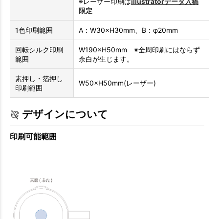
※レーザー印刷は
illustratorデータ入稿
限定
1色印刷範囲
A：W30×H30mm、B：φ20mm
回転シルク印刷
W190×H50mm ※全周印刷にはならず
範囲
余白が生じます。
素押し・箔押し
W50×H50mm(レーザー)
印刷範囲
デザインについて
印刷可能範囲