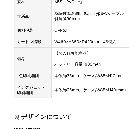
素材
ABS、PVC 他
取説付(紙箱面、紙)、Type-Cケーブル
付属品
付属(490mm)
個別包装
OPP袋
カートン情報
W460×H350×D420mm 48個入
【名入れ可能商品】
備考
バッテリー容量1600mAh
1色印刷範囲
本体/φ35mm、ケース/W35×H10mm
インクジェット
本体/φ35mm、ケース/W85×H40(mm)
印刷範囲
デザインについて