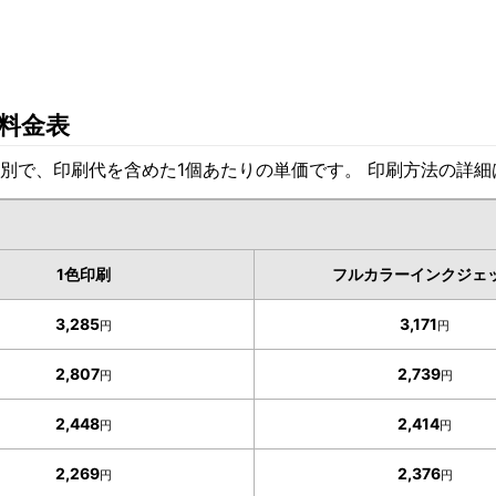
料金表
別で、印刷代を含めた1個あたりの単価です。 印刷方法の詳
1色印刷
フルカラーインクジェ
3,285
3,171
円
円
2,807
2,739
円
円
2,448
2,414
円
円
2,269
2,376
円
円