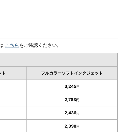
細は
こちら
をご確認ください。
ット
フルカラーソフトインクジェット
3,245
円
2,783
円
2,436
円
2,398
円