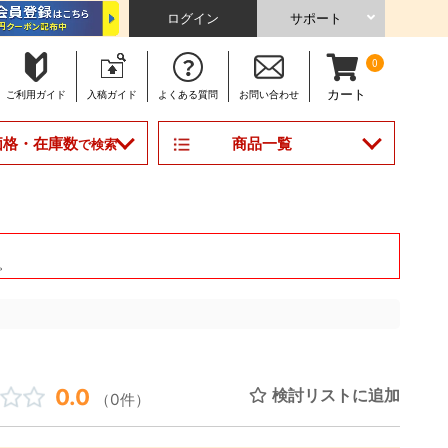
ログイン
サポート
0
カート
ご利用
ガイド
入稿
ガイド
よくある
質問
お問い合わせ
商品一覧
価格・在庫数
で検索
。
0.0
検討リストに追加
（0件）