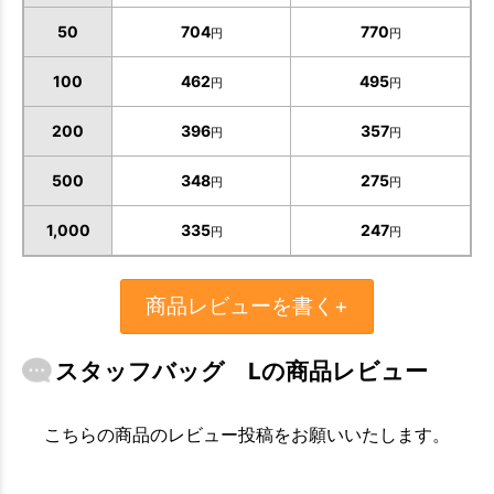
50
704
770
円
円
100
462
495
円
円
200
396
357
円
円
500
348
275
円
円
1,000
335
247
円
円
お買い物を続ける
カートへ進む
商品レビューを書く+
スタッフバッグ Lの商品レビュー
こちらの商品のレビュー投稿をお願いいたします。