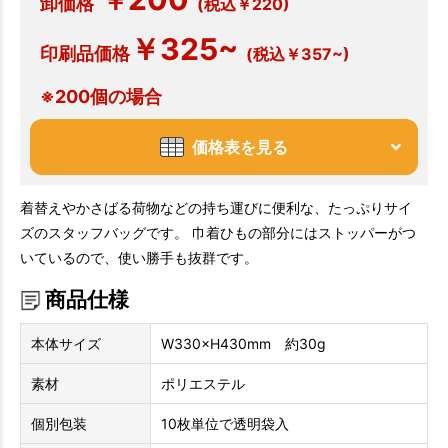
￥
卸価格
(税込￥220)
￥325~
印刷品価格
(税込￥357~)
※200個の場合
価格表を見る
着替えやかさばる荷物などの持ち運びに便利な、たっぷりサイ
ズのスタッフバッグです。 巾着ひもの部分にはストッパーがつ
いているので、使い勝手も抜群です。
商品仕様
本体サイズ
W330×H430mm 約30g
素材
ポリエステル
個別包装
10枚単位で透明袋入