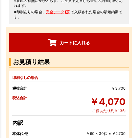
※在庫の有無にかかわらず、ご注文予定日から最短の納期が表示さ
れます。
※印刷ありの場合、
完全データ
で入稿された場合の最短納期で
す。
カートに入れる
お見積り結果
印刷なしの場合
税抜合計
￥3,700
税込合計
￥4,070
（1個あたり約￥136)
内訳
本体代 他
￥90 x 30個 = ￥2,700