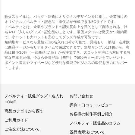
販促スタイルは、バッグ・雑貨にオリジナルデザインを印刷し、企業向けの
オリジナルノベルティ・記念品・販促品が作成できるECサイトです。
ノベルティとは、企業やブランドの認知度向上を目的として配布される、社
名やロゴ入りのグッズ・記念品のことです。販促スタイルは激安かつ短納期
で、小ロットも大ロットも安心してグッズ作成が可能です。
短納期サービスなら最短2日の名入れ出荷が可能で、見積もり・納期・在庫数
は商品ページからリアルタイムで確認できます。無地サンプルは1個から、商
品は最小30個（一部商品は1個）から注文でき、大ロット発注にも対応する豊
富な在庫を完備。今なら会員登録（無料）で500円クーポンをプレゼント。
ポイント還元やマイページなど便利な機能でビジネスの販促を強力にサポー
トします。
ノベルティ・販促グッズ・名入れ
お問い合わせ
HOME
評判・口コミ・レビュー
商品カテゴリから探す
お客様の制作事例ご紹介
ご利用ガイド
ノベルティ・販促品のコラム
ご注文方法について
景品表示法について