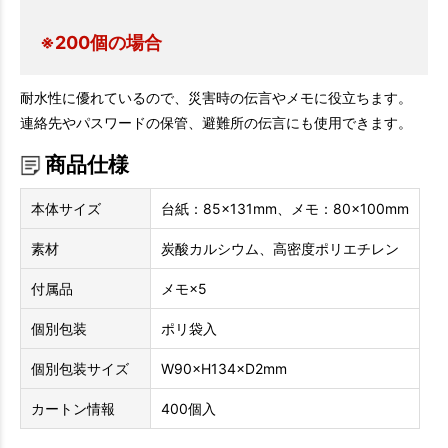
※200個の場合
耐水性に優れているので、災害時の伝言やメモに役立ちます。
連絡先やパスワードの保管、避難所の伝言にも使用できます。
商品仕様
本体サイズ
台紙：85×131mm、メモ：80×100mm
素材
炭酸カルシウム、高密度ポリエチレン
付属品
メモ×5
個別包装
ポリ袋入
個別包装サイズ
W90×H134×D2mm
カートン情報
400個入