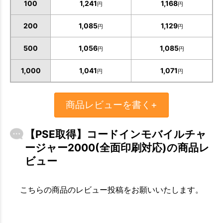
100
1,241
1,168
円
円
200
1,085
1,129
円
円
500
1,056
1,085
円
円
お買い物を続ける
カートへ進む
1,000
1,041
1,071
円
円
商品レビューを書く+
【PSE取得】コードインモバイルチャ
ージャー2000(全面印刷対応)の商品レ
ビュー
こちらの商品のレビュー投稿をお願いいたします。