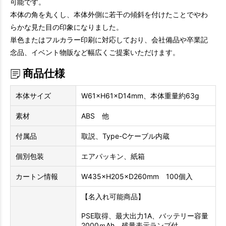
可能です。
本体の角を丸くし、本体外側に若干の傾斜を付けたことでやわ
らかな見た目の印象になりました。
単色またはフルカラー印刷に対応しており、会社備品や卒業記
念品、イベント物販など幅広くご提案いただけます。
商品仕様
本体サイズ
W61×H61×D14mm、本体重量約63g
素材
ABS 他
付属品
取説、Type-Cケーブル内蔵
個別包装
エアパッキン、紙箱
カートン情報
W435×H205×D260mm 100個入
【名入れ可能商品】
PSE取得、最大出力1A、バッテリー容量
2000ｍAh、残量表示ランプ付