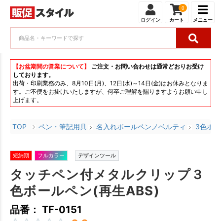
0
ログイン
カート
メニュー
【お盆期間の営業について】
ご注文・お問い合わせは通常どおりお受け
しております。
出荷・印刷業務のみ、8月10日(月)、12日(水)～14日(金)はお休みとなりま
す。ご不便をお掛けいたしますが、何卒ご理解を賜りますようお願い申し
上げます。
TOP
ペン・筆記用具
名入れボールペンノベルティ
3色ボ
短納期
フルカラー
デザインツール
タッチペン付メタルクリップ３
色ボールペン(再生ABS)
品番： TF-0151