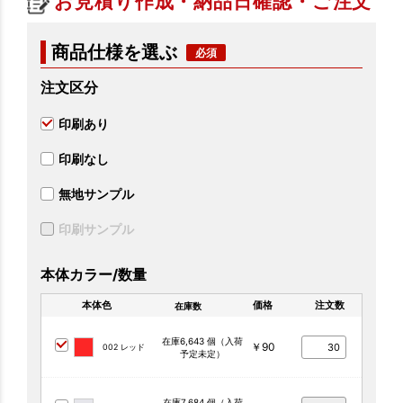
お見積り作成・納品日確認・ご注文
商品仕様を選ぶ
注文区分
印刷あり
印刷なし
無地サンプル
印刷サンプル
本体カラー/数量
本体色
価格
注文数
在庫数
在庫6,643 個（入荷
￥90
002 レッド
予定未定）
在庫7,684 個（入荷