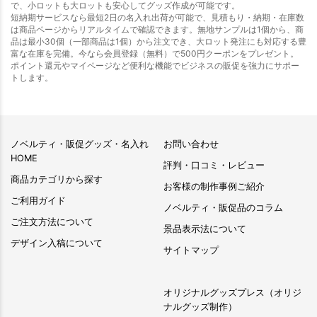
で、小ロットも大ロットも安心してグッズ作成が可能です。
短納期サービスなら最短2日の名入れ出荷が可能で、見積もり・納期・在庫数
は商品ページからリアルタイムで確認できます。無地サンプルは1個から、商
品は最小30個（一部商品は1個）から注文でき、大ロット発注にも対応する豊
富な在庫を完備。今なら会員登録（無料）で500円クーポンをプレゼント。
ポイント還元やマイページなど便利な機能でビジネスの販促を強力にサポー
トします。
ノベルティ・販促グッズ・名入れ
お問い合わせ
HOME
評判・口コミ・レビュー
商品カテゴリから探す
お客様の制作事例ご紹介
ご利用ガイド
ノベルティ・販促品のコラム
ご注文方法について
景品表示法について
デザイン入稿について
サイトマップ
オリジナルグッズプレス（オリジ
ナルグッズ制作）