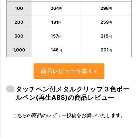
100
264
298
円
円
200
181
259
円
円
500
157
215
お買い物を続ける
カートへ進む
円
円
1,000
146
201
円
円
商品レビューを書く+
タッチペン付メタルクリップ３色ボー
ルペン(再生ABS)の商品レビュー
こちらの商品のレビュー投稿をお願いいたします。