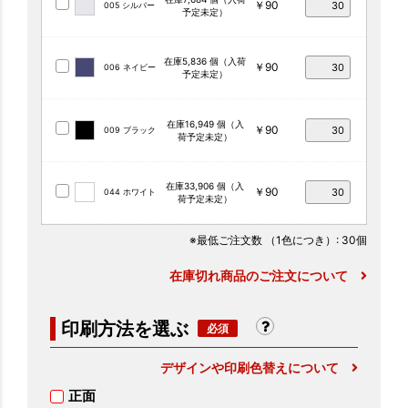
￥90
005 シルバー
予定未定）
在庫5,836 個（入荷
￥90
006 ネイビー
予定未定）
在庫16,949 個（入
￥90
009 ブラック
荷予定未定）
在庫33,906 個（入
￥90
044 ホワイト
荷予定未定）
※最低ご注文数
（1色につき）
: 30個
在庫切れ商品のご注文について
印刷方法を選ぶ
デザインや印刷色替えについて
正面