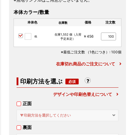
本体カラー/数量
本体色
価格
注文数
在庫数
在庫1,552 個（入荷
￥456
他
予定未定）
※最低ご注文数
（1色につき）
: 100個
在庫切れ商品のご注文について
印刷方法を選ぶ
デザインや印刷色替えについて
正面
▼印刷方法を選択してください
裏面