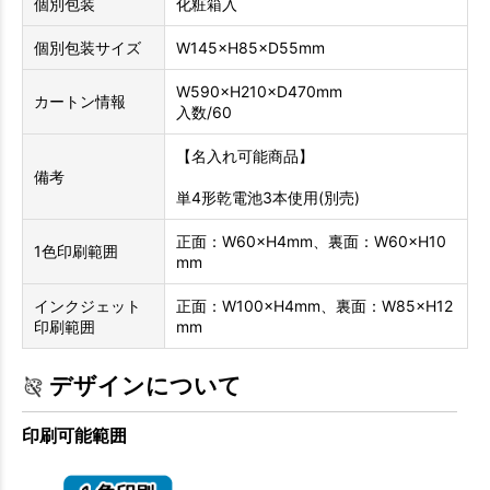
個別包装
化粧箱入
個別包装サイズ
W145×H85×D55mm
W590×H210×D470mm
カートン情報
入数/60
【名入れ可能商品】
備考
単4形乾電池3本使用(別売)
正面：W60×H4mm、裏面：W60×H10
1色印刷範囲
mm
インクジェット
正面：W100×H4mm、裏面：W85×H12
印刷範囲
mm
デザインについて
印刷可能範囲