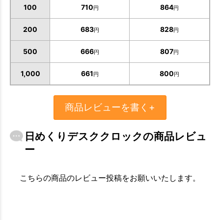
100
710
864
円
円
200
683
828
円
円
500
666
807
円
円
1,000
661
800
円
円
商品レビューを書く+
お買い物を続ける
カートへ進む
日めくりデスククロックの商品レビュ
ー
こちらの商品のレビュー投稿をお願いいたします。