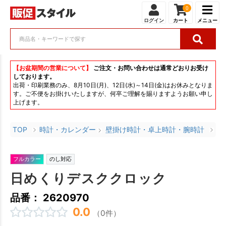
0
ログイン
カート
メニュー
【お盆期間の営業について】
ご注文・お問い合わせは通常どおりお受け
しております。
出荷・印刷業務のみ、8月10日(月)、12日(水)～14日(金)はお休みとなりま
す。ご不便をお掛けいたしますが、何卒ご理解を賜りますようお願い申し
上げます。
TOP
時計・カレンダー
壁掛け時計・卓上時計・腕時計
日
フルカラー
のし対応
日めくりデスククロック
品番： 2620970
0.0
（0件）