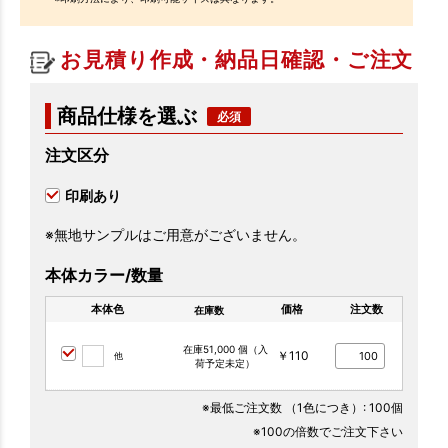
お見積り作成・納品日確認・ご注文
商品仕様を選ぶ
注文区分
印刷あり
※無地サンプルはご用意がございません。
本体カラー/数量
本体色
価格
注文数
在庫数
在庫51,000 個（入
￥110
他
荷予定未定）
※最低ご注文数
（1色につき）
: 100個
※100の倍数でご注文下さい