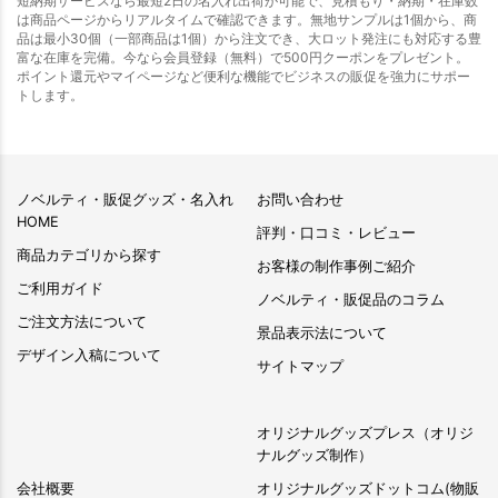
短納期サービスなら最短2日の名入れ出荷が可能で、見積もり・納期・在庫数
は商品ページからリアルタイムで確認できます。無地サンプルは1個から、商
品は最小30個（一部商品は1個）から注文でき、大ロット発注にも対応する豊
富な在庫を完備。今なら会員登録（無料）で500円クーポンをプレゼント。
ポイント還元やマイページなど便利な機能でビジネスの販促を強力にサポー
トします。
ノベルティ・販促グッズ・名入れ
お問い合わせ
HOME
評判・口コミ・レビュー
商品カテゴリから探す
お客様の制作事例ご紹介
ご利用ガイド
ノベルティ・販促品のコラム
ご注文方法について
景品表示法について
デザイン入稿について
サイトマップ
オリジナルグッズプレス（オリジ
ナルグッズ制作）
会社概要
オリジナルグッズドットコム(物販