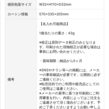
個別包装サイズ
W32×H110×D32mm
カートン情報
570×335×205mm
【名入れ可能商品】
1個当たりの重さ：43g
※校正は原則データ校正のみとなりま
す。印刷された現物校正が必要な場合は
事前にお問い合わせください。
・賞味期限：納品から5ヶ月
※SNSやチラシ等への掲載には、メーカ
ーの事前確認が必要です。公開前に必ず
備考
ご連絡ください。
※転売目的でのご利用や販売品としての
ご使用はご遠慮ください。
※メーカーの基準に基づき印刷前にご利
用審査を行い、内容によってはご注文を
ご遠慮させて頂く場合がございます。予
めご了承くださいますようお願い申し上