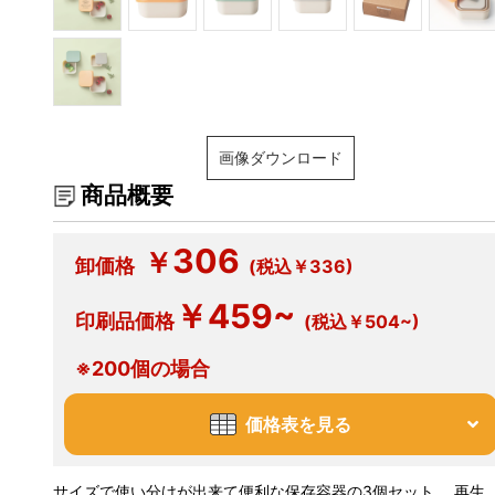
画像ダウンロード
商品概要
306
￥
卸価格
(税込￥336)
￥459~
印刷品価格
(税込￥504~)
※200個の場合
価格表を見る
サイズで使い分けが出来て便利な保存容器の3個セット。 再生