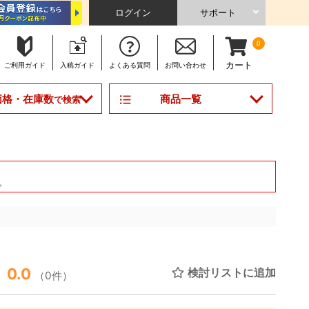
ログイン
サポート
0
カート
ご利用
ガイド
入稿
ガイド
よくある
質問
お問い合わせ
商品一覧
価格・在庫数
で検索
。
0.0
検討リストに追加
（0件）