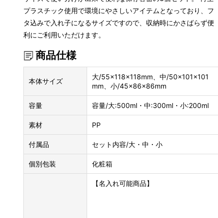
プラスチック使用で環境にやさしいアイテムとなっており、フ
タ込みで入れ子になるサイズですので、収納時にかさばらず便
利にご利用いただけます。
商品仕様
大/55×118×118mm、中/50×101×101
本体サイズ
mm、小/45×86×86mm
容量
容量/大:500ml・中:300ml・小:200ml
素材
PP
付属品
セット内容/大・中・小
個別包装
化粧箱
【名入れ可能商品】