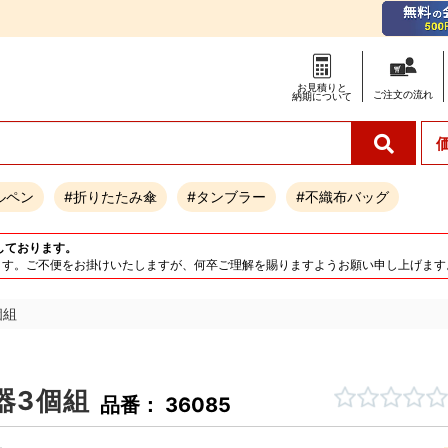
お見積りと
ご注文の
流れ
納期について
ルペン
#折りたたみ傘
#タンブラー
#不織布バッグ
しております。
となります。ご不便をお掛けいたしますが、何卒ご理解を賜りますようお願い申し上げます
個組
器3個組
品番： 36085