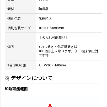
素材
陶磁器
個別包装
化粧箱入
個別包装サイズ
102×115×86mm
【名入れ可能商品】
備考
※のし巻き・包装紙巻きは
100個以上～承ります。(100個未満は対
応不可)
1色印刷範囲
A：W30×H40mm
デザインについて
印刷可能範囲