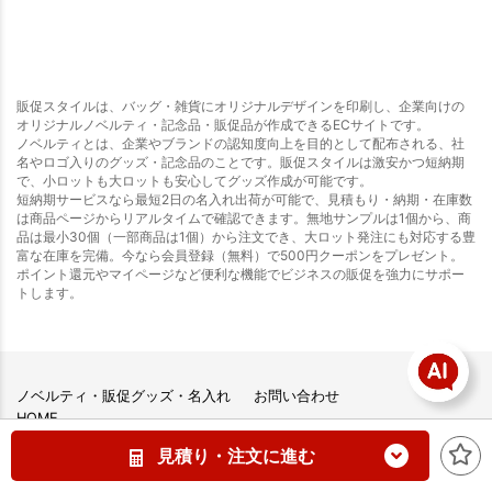
販促スタイルは、バッグ・雑貨にオリジナルデザインを印刷し、企業向けの
オリジナルノベルティ・記念品・販促品が作成できるECサイトです。
ノベルティとは、企業やブランドの認知度向上を目的として配布される、社
名やロゴ入りのグッズ・記念品のことです。販促スタイルは激安かつ短納期
で、小ロットも大ロットも安心してグッズ作成が可能です。
短納期サービスなら最短2日の名入れ出荷が可能で、見積もり・納期・在庫数
は商品ページからリアルタイムで確認できます。無地サンプルは1個から、商
品は最小30個（一部商品は1個）から注文でき、大ロット発注にも対応する豊
富な在庫を完備。今なら会員登録（無料）で500円クーポンをプレゼント。
ポイント還元やマイページなど便利な機能でビジネスの販促を強力にサポー
トします。
ノベルティ・販促グッズ・名入れ
お問い合わせ
HOME
評判・口コミ・レビュー
商品カテゴリから探す
見積り・注文に進む
お客様の制作事例ご紹介
ご利用ガイド