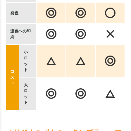
発色
濃色への印
刷
小
ロ
ッ
ト
コ
ス
ト
大
ロ
ッ
ト