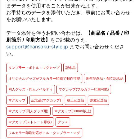
まデータを使用することが出来かねます。
お手持ちのデータを添付いただき、事前にお問い合わせ
をお願いいたします。
データ添付を伴うお問い合わせは、
【商品名 / 品番 / 印
刷箇所 / 印刷方法】
をご記載のうえ、
support@hansoku-style.jp
までお問い合わせくださ
い。
タンブラー・ボトル・マグカップ
記念品
オリジナルグッズがフルカラー印刷で制作可能
周年記念品・創立記念品
同人グッズ・同人ノベルティ
マグカップ(フルカラー印刷可能)
マグカップ
記念品(マグカップ)
竣工記念品
創立記念品
マグカップ(同人グッズ用)
マグカップ(300ml以上)
マグカップ(ストレート形状)
グラス
フルカラー印刷対応ボトル・タンブラー・マグ