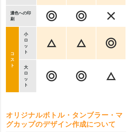
濃色への印
刷
小
ロ
ッ
ト
コ
ス
ト
大
ロ
ッ
ト
オリジナルボトル・タンブラー・マ
グカップのデザイン作成について