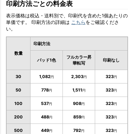
印刷方法ごとの料金表
表示価格は税込・送料別で、印刷代を含めた1個あたりの
単価です。 印刷方法の詳細は
こちら
をご確認くださ
い。
印刷方法
数量
フルカラー昇
パッド1色
印刷なし
華転写
30
1,082
2,303
323
円
円
円
50
778
1,511
323
円
円
円
100
537
908
323
円
円
円
200
488
859
323
円
円
円
500
449
792
323
円
円
円