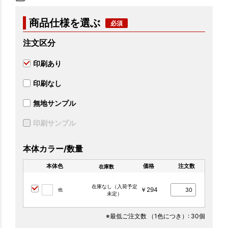
商品仕様を選ぶ
注文区分
印刷あり
印刷なし
無地サンプル
印刷サンプル
本体カラー/数量
本体色
価格
注文数
在庫数
在庫なし（入荷予定
￥294
他
未定）
※最低ご注文数
（1色につき）
: 30個