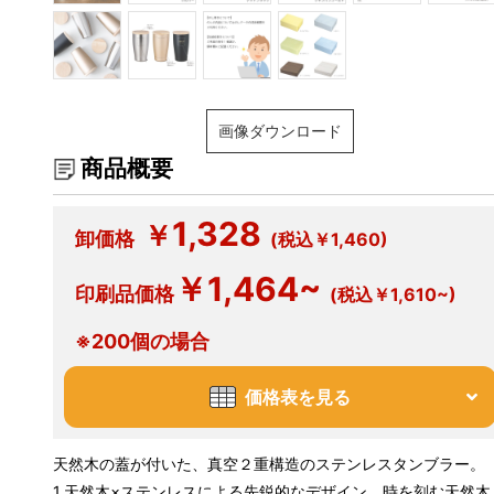
画像ダウンロード
商品概要
1,328
￥
卸価格
(税込￥1,460)
￥1,464~
印刷品価格
(税込￥1,610~)
※200個の場合
価格表を見る
天然木の蓋が付いた、真空２重構造のステンレスタンブラー。
1.天然木×ステンレスによる先鋭的なデザイン。時を刻む天然木