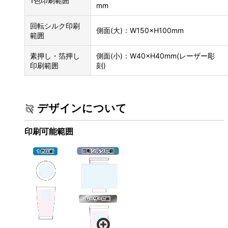
1色印刷範囲
mm
回転シルク印刷
側面(大)：W150×H100mm
範囲
素押し・箔押し
側面(小)：W40×H40mm(レーザー彫
印刷範囲
刻)
デザインについて
印刷可能範囲