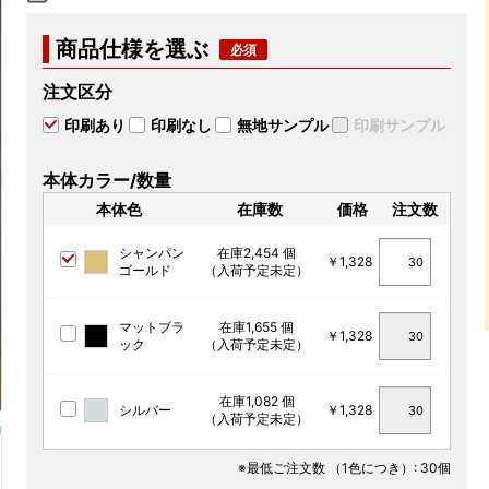
商品仕様を選ぶ
注文区分
印刷あり
印刷なし
無地サンプル
印刷サンプル
本体カラー/数量
本体色
在庫数
価格
注文数
シャンパン
在庫2,454 個
￥1,328
ゴールド
（入荷予定未定）
マットブラ
在庫1,655 個
￥1,328
ック
（入荷予定未定）
在庫1,082 個
シルバー
￥1,328
（入荷予定未定）
※最低ご注文数
（1色につき）
: 30個