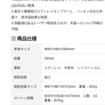
は記念品に最適。
2.真空２重構造のステンレスタンブラーと、パッキン付きの木
蓋で、保冷温効果が抜群。
3.高級感のあるレーザー彫刻名入れや、木蓋へのシルク印刷が
可能。
商品仕様
本体サイズ
W80×H80×D80mm
容量
350ml
素材
ステンレス、天然木、シリコーンゴム
個別包装
箱入
個別包装サイズ
W87×H87×D153mm 重量：250g
W370×H540×D170mm 入数：24
カートン情報
重量：約7kg