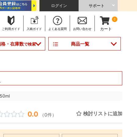
ログイン
サポート
0
カート
ご利用
ガイド
入稿
ガイド
よくある
質問
お問い合わせ
商品一覧
価格・在庫数
で検索
。
0ml
0.0
検討リストに追加
（0件）