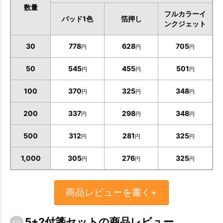
数量
フルカラーイ
パッド1色
箔押し
ンクジェット
30
778
628
705
円
円
円
50
545
455
501
円
円
円
100
370
325
348
円
円
円
200
337
298
348
円
円
円
500
312
281
325
円
円
円
1,000
305
276
325
円
円
円
商品レビューを書く+
5+2付箋セットの商品レビュー