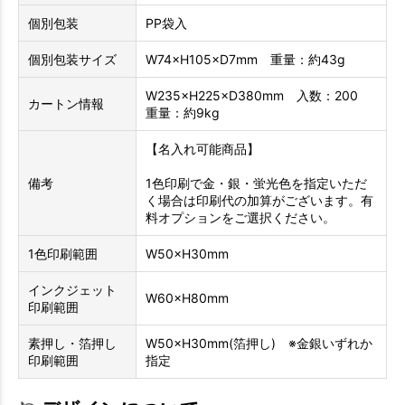
個別包装
PP袋入
個別包装サイズ
W74×H105×D7mm 重量：約43g
W235×H225×D380mm 入数：200
カートン情報
重量：約9kg
【名入れ可能商品】
備考
1色印刷で金・銀・蛍光色を指定いただ
く場合は印刷代の加算がございます。有
料オプションをご選択ください。
1色印刷範囲
W50×H30mm
インクジェット
W60×H80mm
印刷範囲
素押し・箔押し
W50×H30mm(箔押し) ※金銀いずれか
印刷範囲
指定