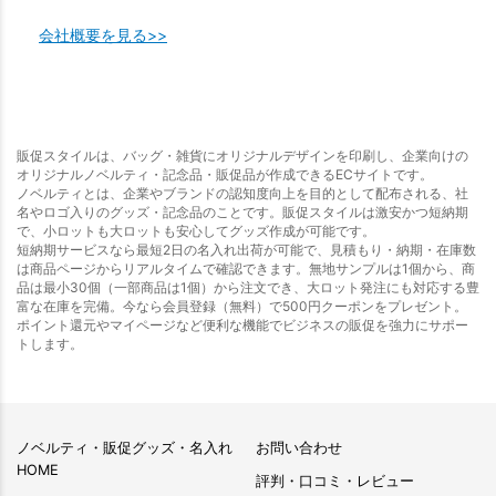
会社概要を見る>>
販促スタイルは、バッグ・雑貨にオリジナルデザインを印刷し、企業向けの
オリジナルノベルティ・記念品・販促品が作成できるECサイトです。
ノベルティとは、企業やブランドの認知度向上を目的として配布される、社
名やロゴ入りのグッズ・記念品のことです。販促スタイルは激安かつ短納期
で、小ロットも大ロットも安心してグッズ作成が可能です。
短納期サービスなら最短2日の名入れ出荷が可能で、見積もり・納期・在庫数
は商品ページからリアルタイムで確認できます。無地サンプルは1個から、商
品は最小30個（一部商品は1個）から注文でき、大ロット発注にも対応する豊
富な在庫を完備。今なら会員登録（無料）で500円クーポンをプレゼント。
ポイント還元やマイページなど便利な機能でビジネスの販促を強力にサポー
トします。
ノベルティ・販促グッズ・名入れ
お問い合わせ
HOME
評判・口コミ・レビュー