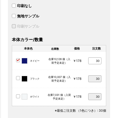
印刷なし
無地サンプル
印刷サンプル
本体カラー/数量
本体色
価格
注文数
在庫数
在庫10,128 個（入
￥178
ネイビー
荷予定未定）
在庫10,007 個（入
￥178
ブラック
荷予定未定）
在庫7,031 個（入荷
￥178
ホワイト
予定未定）
※最低ご注文数
（1色につき）
: 30個