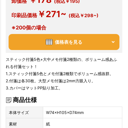
￥
卸価格
(税込￥195)
￥271~
印刷品価格
(税込￥298~)
※200個の場合
価格表を見る
スティック付箋5色+大中メモ付箋2種類の、ボリューム感あふ
れる付箋セット！
1.スティック付箋5色とメモ付箋2種類でボリューム感抜群。
2.付箋は各30枚。大型メモ付箋は2mm方眼入り。
3.カバーはマットPP貼り加工。
商品仕様
本体サイズ
W74×H105×D74mm
素材
紙