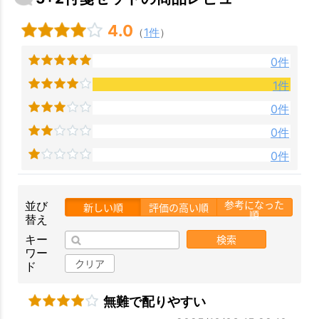
4.0
（
1件
）
0件
1件
0件
0件
0件
お買い物を続ける
カートへ進む
参考になった
並び
新しい順
評価の高い順
順
替え
検索
キー
ワー
クリア
ド
無難で配りやすい