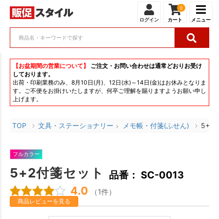
0
ログイン
カート
メニュー
【お盆期間の営業について】
ご注文・お問い合わせは通常どおりお受け
しております。
出荷・印刷業務のみ、8月10日(月)、12日(水)～14日(金)はお休みとなりま
す。ご不便をお掛けいたしますが、何卒ご理解を賜りますようお願い申し
上げます。
TOP
文具・ステーショナリー
メモ帳・付箋(ふせん)
5+2
フルカラー
5+2付箋セット
品番： SC-0013
4.0
（1件）
商品レビューを見る