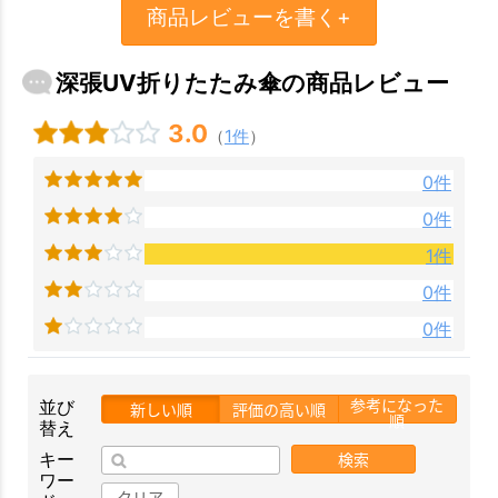
商品レビューを書く+
深張UV折りたたみ傘の商品レビュー
3.0
（
1件
）
0件
0件
1件
0件
0件
参考になった
並び
新しい順
評価の高い順
順
替え
検索
キー
ワー
クリア