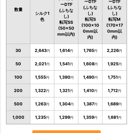
ーDTF
ーDTF
ーDTF
(ふちな
(ふちな
数量
(ふちな
シルク1
し)
し)
し)
色
転写S
転写M
転写SS
(100×10
(170×17
(50×50
0mm以
0mm以
mm以内)
内)
内)
30
2,643
1,614
1,765
2,226
円
円
円
円
50
2,021
1,541
1,608
1,925
円
円
円
円
100
1,555
1,390
1,490
1,751
円
円
円
円
200
1,322
1,321
1,410
1,712
円
円
円
円
500
1,263
1,304
1,387
1,689
円
円
円
円
1,000
1,235
1,299
1,359
1,681
円
円
円
円
お買い物を続ける
カートへ進む