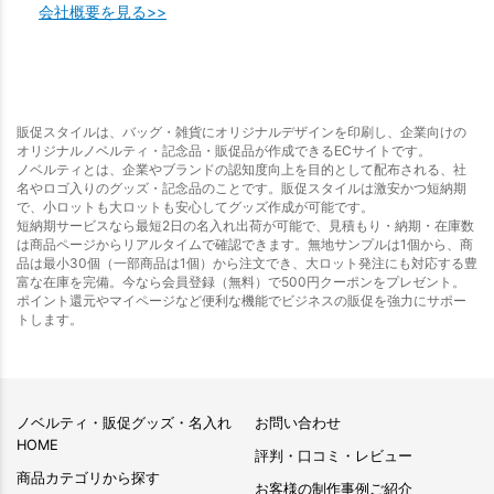
会社概要を見る>>
販促スタイルは、バッグ・雑貨にオリジナルデザインを印刷し、企業向けの
オリジナルノベルティ・記念品・販促品が作成できるECサイトです。
ノベルティとは、企業やブランドの認知度向上を目的として配布される、社
名やロゴ入りのグッズ・記念品のことです。販促スタイルは激安かつ短納期
で、小ロットも大ロットも安心してグッズ作成が可能です。
短納期サービスなら最短2日の名入れ出荷が可能で、見積もり・納期・在庫数
は商品ページからリアルタイムで確認できます。無地サンプルは1個から、商
品は最小30個（一部商品は1個）から注文でき、大ロット発注にも対応する豊
富な在庫を完備。今なら会員登録（無料）で500円クーポンをプレゼント。
ポイント還元やマイページなど便利な機能でビジネスの販促を強力にサポー
トします。
ノベルティ・販促グッズ・名入れ
お問い合わせ
HOME
評判・口コミ・レビュー
商品カテゴリから探す
お客様の制作事例ご紹介