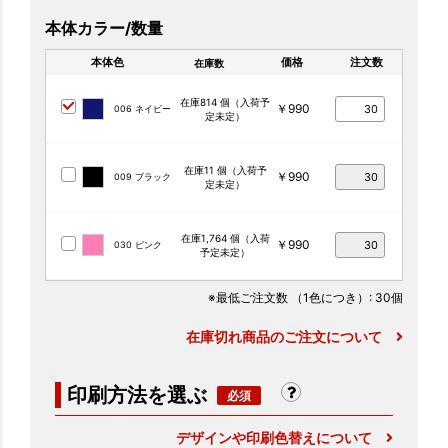
本体カラー/数量
本体色
価格
注文数
在庫数
在庫814 個（入荷予
￥990
006 ネイビー
定未定）
在庫11 個（入荷予
￥990
009 ブラック
定未定）
在庫1,764 個（入荷
￥990
030 ピンク
予定未定）
※最低ご注文数
（1色につき）
: 30個
在庫切れ商品のご注文について
印刷方法を選ぶ
デザインや印刷色替えについて