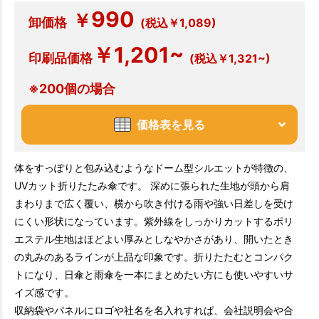
990
￥
卸価格
(税込￥1,089)
￥1,201~
印刷品価格
(税込￥1,321~)
※200個の場合
価格表を見る
体をすっぽりと包み込むようなドーム型シルエットが特徴の、
UVカット折りたたみ傘です。 深めに張られた生地が頭から肩
まわりまで広く覆い、横から吹き付ける雨や強い日差しを受け
にくい形状になっています。紫外線をしっかりカットするポリ
エステル生地はほどよい厚みとしなやかさがあり、開いたとき
の丸みのあるラインが上品な印象です。折りたたむとコンパク
トになり、日傘と雨傘を一本にまとめたい方にも使いやすいサ
イズ感です。
収納袋やパネルにロゴや社名を名入れすれば、会社説明会や合