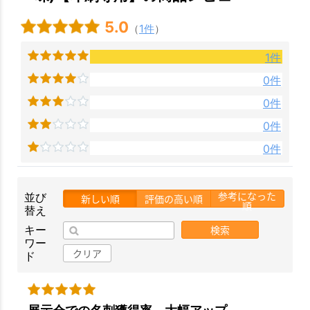
5.0
（
1件
）
1件
お買い物を続ける
カートへ進む
0件
0件
0件
0件
参考になった
並び
新しい順
評価の高い順
順
替え
検索
キー
ワー
クリア
ド