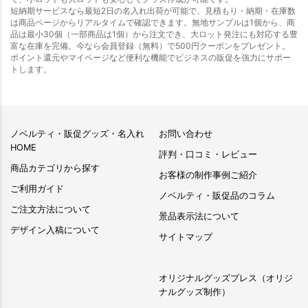
短納期サービスなら最短2日の名入れ出荷が可能で、見積もり・納期・在庫数
は商品ページからリアルタイムで確認できます。無地サンプルは1個から、商
品は最小30個（一部商品は1個）から注文でき、大ロット発注にも対応する豊
富な在庫を完備。今なら会員登録（無料）で500円クーポンをプレゼント。
ポイント還元やマイページなど便利な機能でビジネスの販促を強力にサポー
トします。
ノベルティ・販促グッズ・名入れ
お問い合わせ
HOME
評判・口コミ・レビュー
商品カテゴリから探す
お客様の制作事例ご紹介
ご利用ガイド
ノベルティ・販促品のコラム
ご注文方法について
景品表示法について
デザイン入稿について
サイトマップ
オリジナルグッズプレス（オリジ
ナルグッズ制作）