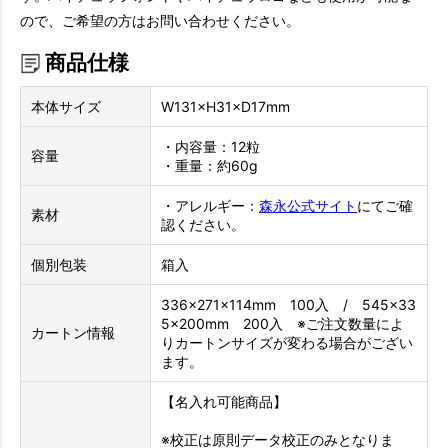
ので、ご希望の方はお問い合わせください。
商品仕様
本体サイズ
W131×H31×D17mm
・内容量：12粒
容量
・重量：約60g
・アレルギー：
森永公式サイト
にてご確
素材
認ください。
個別包装
箱入
336×271×114mm 100入 / 545×33
5×200mm 200入 ※ご注文数量によ
カートン情報
りカートンサイズが変わる場合がござい
ます。
【名入れ可能商品】
※校正は原則データ校正のみとなりま