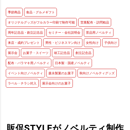
季節商品
食品・グルメギフト
オリジナルグッズがフルカラー印刷で制作可能
営業配布・訪問粗品
周年記念品・創立記念品
セミナー・会社説明会
景品用ノベルティ
来店・成約プレゼント
男性・ビジネスマン向け
女性向け
子供向け
展示会
お菓子・スイーツ
竣工記念品
創立記念品
配布・バラマキ用ノベルティ
日本製・国産ノベルティ
イベント向けノベルティ
森永製菓のお菓子
秋向けノベルティグッズ
ラベル・チラシ封入
展示会向けのお菓子
販促STYLEがノベルティ制作