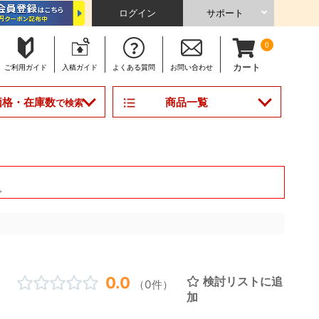
ログイン
サポート
0
カート
ご利用
ガイド
入稿
ガイド
よくある
質問
お問い合わせ
商品一覧
価格・在庫数
で検索
。
0.0
検討リストに追
（0件）
加