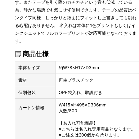
す。またテープを引く際のカチカチという音も低減している
為、静かな場所でも気にせず使用できます。テープの品質はペ
ンタイプ同様、しっかりと紙面にフィットし上書きしても削れ
る心配はありません。 名入れは本体に1色プリントもしくはイ
ンクジェットでフルカラープリントが対応可能となっておりま
す。
商品仕様
本体サイズ
約W78×H17×D3mm
素材
再生プラスチック
個別包装
OPP袋入れ、取説付き
W415×H495×D306mm
カートン情報
入数/800
【名入れ可能商品】
※こちらは名入れ専用商品となります。
※ご注文は200個から承ります。