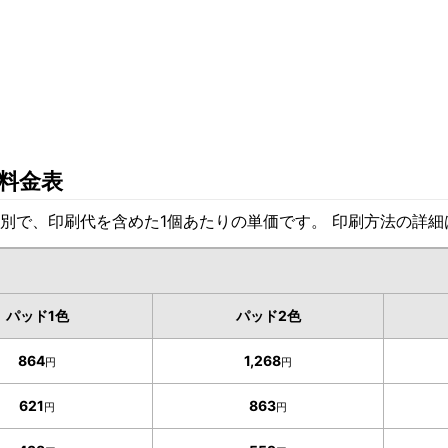
料金表
別で、印刷代を含めた1個あたりの単価です。 印刷方法の詳
パッド1色
パッド2色
864
1,268
円
円
621
863
円
円