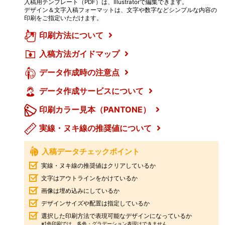
入稿用テンプレート（PDF）は、Illustratorで編集できます。
デザイン＆文字入稿フォーマットは、文字や数字などシンプルな内容の
印刷をご指定いただけます。
印刷方法について
入稿方法ガイドマップ
データ作成時の注意点
データ作成サービスについて
印刷カラー見本（PANTONE）
実線・ヌキ線の推奨値について
入稿データチェックポイント
実線・ヌキ線の推奨値はクリアしているか
文字はアウトラインをかけているか
画像は埋め込みにしているか
デザインサイズや配置は指定しているか
選択した印刷方法で表現可能なデザインになっているか
※1色印刷では、多色・グラデーション表現はできません。