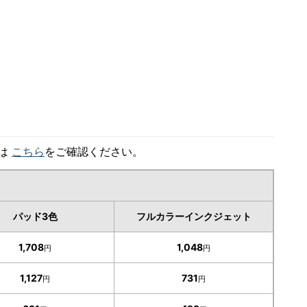
細は
こちら
をご確認ください。
パッド3色
フルカラーインクジェット
1,708
1,048
円
円
1,127
731
円
円