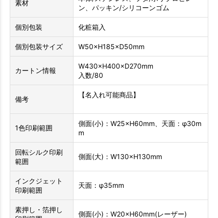
素材
ン、パッキン/シリコーンゴム
個別包装
化粧箱入
個別包装サイズ
W50×H185×D50mm
W430×H400×D270mm
カートン情報
入数/80
【名入れ可能商品】
備考
側面(小)：W25×H60mm、天面：φ30m
1色印刷範囲
m
回転シルク印刷
側面(大)：W130×H130mm
範囲
インクジェット
天面：φ35mm
印刷範囲
素押し・箔押し
側面(小)：W20×H60mm(レーザー)