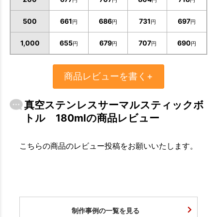
円
円
円
円
500
661
686
731
697
円
円
円
円
1,000
655
679
707
690
円
円
円
円
商品レビューを書く+
真空ステンレスサーマルスティックボ
トル 180mlの商品レビュー
こちらの商品のレビュー投稿をお願いいたします。
制作事例の一覧を見る