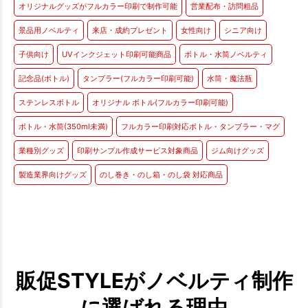
オリジナルグッズがフルカラー印刷で制作可能
営業配布・訪問粗品
景品用ノベルティ
来店・成約プレゼント
女性向け
シニア向け
子供向け
UVインクジェット印刷可能商品
ボトル・水筒ノベルティ
記念品(ボトル)
タンブラー(フルカラー印刷可能)
水筒・魔法瓶
ステンレスボトル
オリジナル ボトル(フルカラー印刷可能)
ボトル・水筒(350ml未満)
フルカラー印刷対応ボトル・タンブラー・マグ
業種別グッズ
印刷サンプル作成サービス対象商品
ジム向けグッズ
製造業界向けグッズ
のし巻き・のし箱・のし袋 対応商品
販促STYLEがノベルティ制作
に選ばれる理由