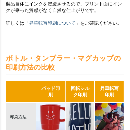
製品自体にインクを浸透させるので、プリント面にイン
クが乗った質感がなく自然な仕上がりです。
詳しくは「
昇華転写印刷について
」をご確認ください。
ボトル・タンブラー・マグカップの
印刷方法の比較
パッド印
回転シル
昇華転写
刷
ク印刷
印刷
印刷方法