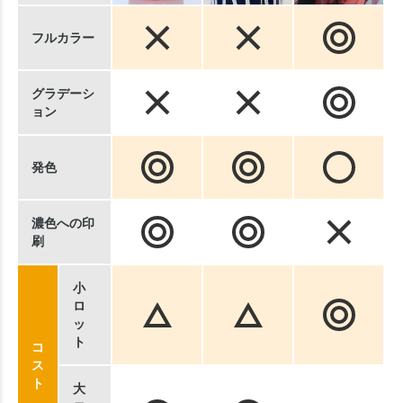
フルカラー
グラデーシ
ョン
発色
濃色への印
刷
小
ロ
ッ
ト
コ
ス
ト
大