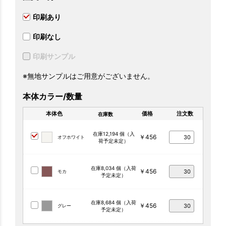
印刷あり
印刷なし
印刷サンプル
※無地サンプルはご用意がございません。
本体カラー/数量
本体色
価格
注文数
在庫数
在庫12,194 個（入
￥456
オフホワイト
荷予定未定）
在庫8,034 個（入荷
￥456
モカ
予定未定）
在庫8,684 個（入荷
￥456
グレー
予定未定）