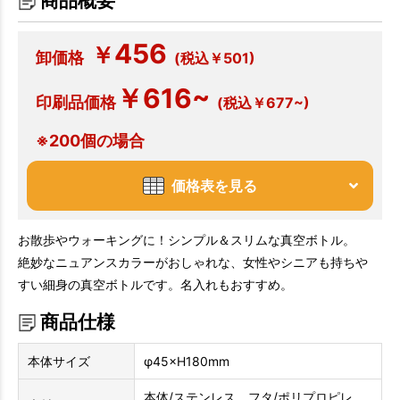
商品概要
456
￥
卸価格
(税込￥501)
￥616~
印刷品価格
(税込￥677~)
※200個の場合
価格表を見る
お散歩やウォーキングに！シンプル＆スリムな真空ボトル。
絶妙なニュアンスカラーがおしゃれな、女性やシニアも持ちや
すい細身の真空ボトルです。名入れもおすすめ。
商品仕様
本体サイズ
φ45×H180mm
本体/ステンレス、フタ/ポリプロピレ