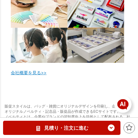
会社概要を見る>>
販促スタイルは、バッグ・雑貨にオリジナルデザインを印刷し、企業向けの
オリジナルノベルティ・記念品・販促品が作成できるECサイトです。
ノベルティとは、企業やブランドの認知度向上を目的として配布される、社
名やロゴ入りのグッズ・記念品のことです。販促スタイルは激安かつ短納期
で、小ロットも大ロットも安心してグッズ作成が可能です。
見積り・注文に進む
短納期サービスなら最短2日の名入れ出荷が可能で、見積もり・納期・在庫数
は商品ページからリアルタイムで確認できます。無地サンプルは1個から、商