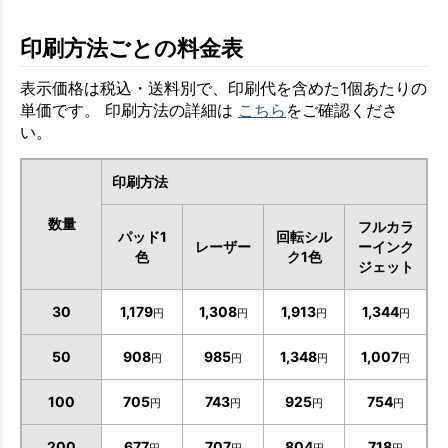
印刷方法ごとの料金表
表示価格は税込・送料別で、印刷代を含めた1個あたりの
単価です。 印刷方法の詳細は
こちら
をご確認くださ
い。
印刷方法
数量
フルカラ
パッド1
回転シル
レーザー
ーインク
色
ク1色
ジェット
30
1,179
1,308
1,913
1,344
円
円
円
円
50
908
985
1,348
1,007
円
円
円
円
100
705
743
925
754
円
円
円
円
200
677
707
804
718