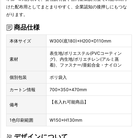
けた配布用としてまとまりやすく、企業認知の後押しにもつな
がります。
商品仕様
本体サイズ
W300(底180)×H200×D110mm
表生地/ポリエステル(PVCコーティン
素材
グ)、内生地/ポリエチレン(アルミ蒸
着)、ファスナー/亜鉛合金・ナイロン
個別包装
ポリ袋入
カートン情報
700×350×470mm
【名入れ可能商品】
備考
1色印刷範囲
W150×H130mm
デザインについて