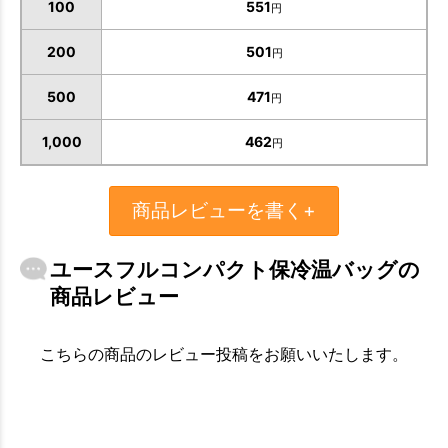
100
551
円
200
501
円
500
471
円
1,000
462
円
商品レビューを書く+
お買い物を続ける
カートへ進む
ユースフルコンパクト保冷温バッグの
商品レビュー
こちらの商品のレビュー投稿をお願いいたします。