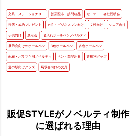
文具・ステーショナリー
営業配布・訪問粗品
セミナー・会社説明会
来店・成約プレゼント
男性・ビジネスマン向け
女性向け
シニア向け
子供向け
展示会
名入れボールペンノベルティ
展示会向けのボールペン
3色ボールペン
多色ボールペン
配布・バラマキ用ノベルティ
ペン・筆記用具
業種別グッズ
道の駅向けグッズ
展示会向けの文具
販促STYLEがノベルティ制作
に選ばれる理由