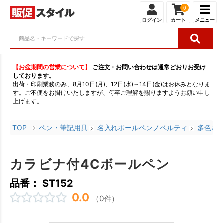
0
ログイン
カート
メニュー
【お盆期間の営業について】
ご注文・お問い合わせは通常どおりお受け
しております。
出荷・印刷業務のみ、8月10日(月)、12日(水)～14日(金)はお休みとなりま
す。ご不便をお掛けいたしますが、何卒ご理解を賜りますようお願い申し
上げます。
TOP
ペン・筆記用具
名入れボールペンノベルティ
多色ボ
カラビナ付4Cボールペン
品番： ST152
0.0
（0件）