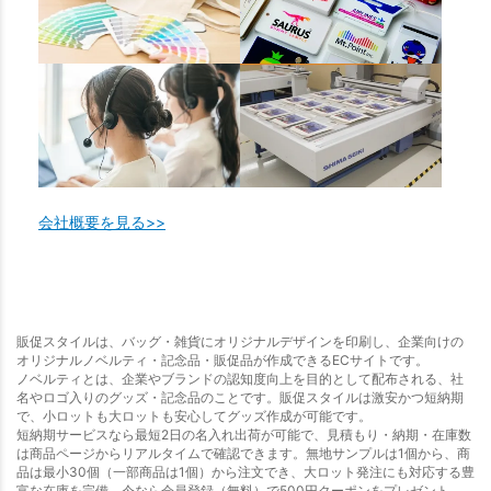
会社概要を見る>>
販促スタイルは、バッグ・雑貨にオリジナルデザインを印刷し、企業向けの
オリジナルノベルティ・記念品・販促品が作成できるECサイトです。
ノベルティとは、企業やブランドの認知度向上を目的として配布される、社
名やロゴ入りのグッズ・記念品のことです。販促スタイルは激安かつ短納期
で、小ロットも大ロットも安心してグッズ作成が可能です。
短納期サービスなら最短2日の名入れ出荷が可能で、見積もり・納期・在庫数
は商品ページからリアルタイムで確認できます。無地サンプルは1個から、商
品は最小30個（一部商品は1個）から注文でき、大ロット発注にも対応する豊
富な在庫を完備。今なら会員登録（無料）で500円クーポンをプレゼント。