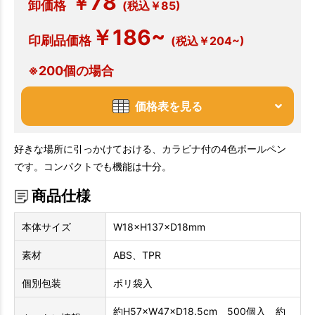
78
￥
卸価格
(税込￥85)
￥186~
印刷品価格
(税込￥204~)
※200個の場合
価格表を見る
好きな場所に引っかけておける、カラビナ付の4色ボールペン
です。コンパクトでも機能は十分。
商品仕様
本体サイズ
W18×H137×D18mm
素材
ABS、TPR
個別包装
ポリ袋入
約H57×W47×D18.5cm 500個入 約