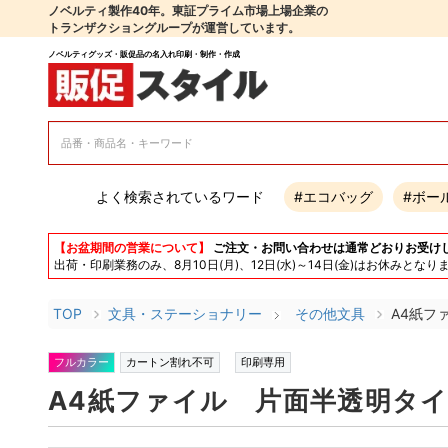
ノベルティ製作40年。東証プライム市場上場企業の
トランザクショングループが運営しています。
ノベルティグッズ・販促品の名入れ印刷・制作・作成
よく検索されているワード
#エコバッグ
#ボー
【お盆期間の営業について】
ご注文・お問い合わせは通常どおりお受け
出荷・印刷業務のみ、8月10日(月)、12日(水)～14日(金)はお休み
TOP
文具・ステーショナリー
その他文具
A4紙フ
フルカラー
カートン割れ不可
印刷専用
A4紙ファイル 片面半透明タ