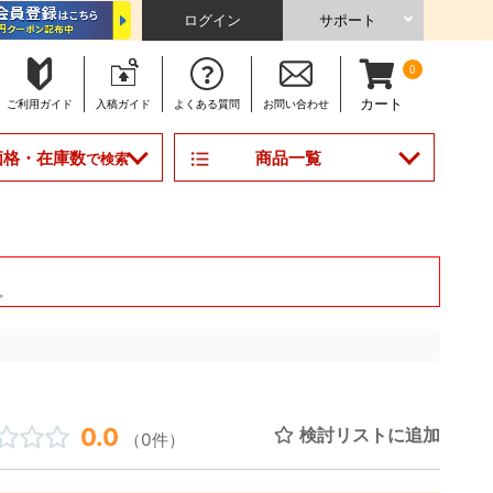
ログイン
サポート
0
カート
ご利用
ガイド
入稿
ガイド
よくある
質問
お問い合わせ
商品一覧
価格・在庫数
で検索
。
0.0
検討リストに追加
（0件）