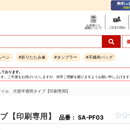
お見積りと
ご注文の
流れ
納期について
ルペン
#折りたたみ傘
#タンブラー
#不織布バッグ
しております。
となります。ご不便をお掛けいたしますが、何卒ご理解を賜りますようお願い申し上げます
ァイル 片面半透明タイプ【印刷専用】
イプ【印刷専用】
品番： SA-PF03