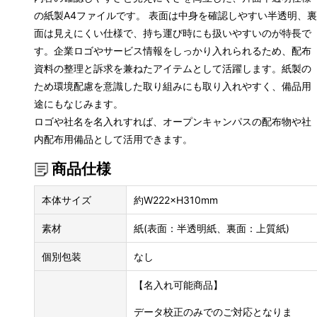
の紙製A4ファイルです。 表面は中身を確認しやすい半透明、裏
面は見えにくい仕様で、持ち運び時にも扱いやすいのが特長で
す。企業ロゴやサービス情報をしっかり入れられるため、配布
資料の整理と訴求を兼ねたアイテムとして活躍します。紙製の
ため環境配慮を意識した取り組みにも取り入れやすく、備品用
途にもなじみます。
ロゴや社名を名入れすれば、オープンキャンパスの配布物や社
内配布用備品として活用できます。
商品仕様
本体サイズ
約W222×H310mm
素材
紙(表面：半透明紙、裏面：上質紙)
個別包装
なし
【名入れ可能商品】
データ校正のみでのご対応となりま