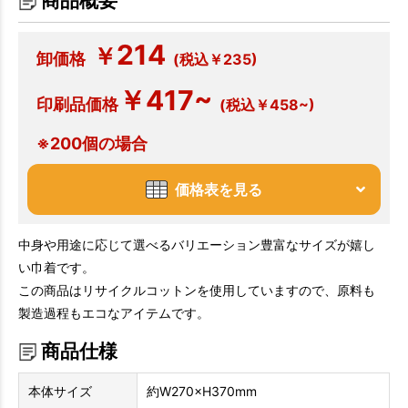
商品概要
214
￥
卸価格
(税込￥235)
￥417~
印刷品価格
(税込￥458~)
※200個の場合
価格表を見る
中身や用途に応じて選べるバリエーション豊富なサイズが嬉し
い巾着です。
この商品はリサイクルコットンを使用していますので、原料も
製造過程もエコなアイテムです。
商品仕様
本体サイズ
約W270×H370mm