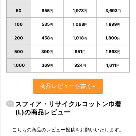
50
855
1,973
3,693
円
円
円
100
535
1,068
1,899
円
円
円
200
458
1,018
1,800
円
円
円
500
390
951
1,668
円
円
円
1,000
369
924
1,611
円
円
円
商品レビューを書く+
お買い物を続ける
カートへ進む
スフィア・リサイクルコットン巾着
(L)の商品レビュー
こちらの商品のレビュー投稿をお願いいたします。