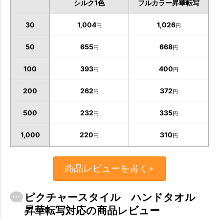
シルク1色
フルカラー昇華転写
30
1,004
1,026
円
円
50
655
668
円
円
100
393
400
円
円
200
262
372
円
円
500
232
335
円
円
1,000
220
310
円
円
商品レビューを書く+
ピクチャースタイル ハンドタオル
昇華転写対応の商品レビュー