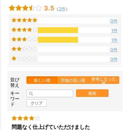
3.5
（
2件
）
0件
1件
1件
0件
0件
お買い物を続ける
カートへ進む
参考になった
並び
新しい順
評価の高い順
順
替え
検索
キー
ワー
クリア
ド
問題なく仕上げていただけました