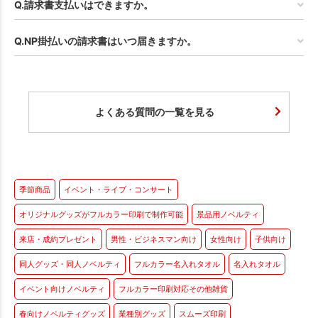
Q.請求書支払いはできますか。
Q.NP掛払いの請求書はいつ届きますか。
よくある質問の一覧を見る
季節商品
イベント・ライブ・コンサート
オリジナルグッズがフルカラー印刷で制作可能
景品用ノベルティ
来店・成約プレゼント
男性・ビジネスマン向け
女性向け
子供向け
同人グッズ・同人ノベルティ
フルカラー名入れタオル
名入れタオル
イベント向けノベルティ
フルカラー印刷対応その他雑貨
春向けノベルティグッズ
業種別グッズ
スムーズ印刷