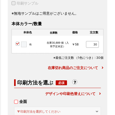
印刷サンプル
※無地サンプルはご用意がございません。
本体カラー/数量
本体色
価格
注文数
在庫数
在庫30,889 個（入
￥58
他
荷予定未定）
※最低ご注文数
（1色につき）
: 30個
在庫切れ商品のご注文について
印刷方法を選ぶ
デザインや印刷色替えについて
全面
▼印刷方法を選択してください