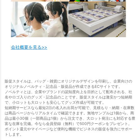
会社概要を見る>>
販促スタイルは、バッグ・雑貨にオリジナルデザインを印刷し、企業向けの
オリジナルノベルティ・記念品・販促品が作成できるECサイトです。
ノベルティとは、企業やブランドの認知度向上を目的として配布される、社
名やロゴ入りのグッズ・記念品のことです。販促スタイルは激安かつ短納期
で、小ロットも大ロットも安心してグッズ作成が可能です。
短納期サービスなら最短2日の名入れ出荷が可能で、見積もり・納期・在庫数
は商品ページからリアルタイムで確認できます。無地サンプルは1個から、商
品は最小30個（一部商品は1個）から注文でき、大ロット発注にも対応する豊
富な在庫を完備。今なら会員登録（無料）で500円クーポンをプレゼント。
ポイント還元やマイページなど便利な機能でビジネスの販促を強力にサポー
トします。