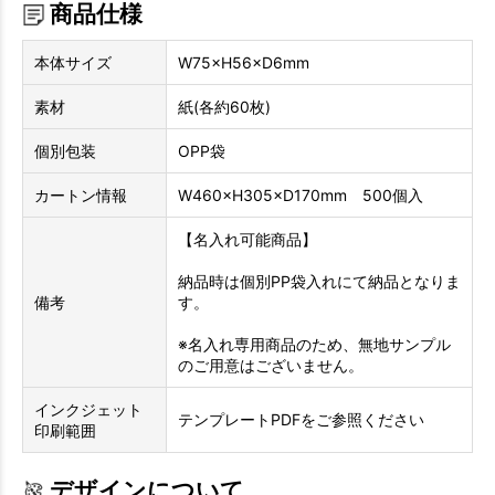
商品仕様
本体サイズ
W75×H56×D6mm
素材
紙(各約60枚)
個別包装
OPP袋
カートン情報
W460×H305×D170mm 500個入
【名入れ可能商品】
納品時は個別PP袋入れにて納品となりま
備考
す。
※名入れ専用商品のため、無地サンプル
のご用意はございません。
インクジェット
テンプレートPDFをご参照ください
印刷範囲
デザインについて