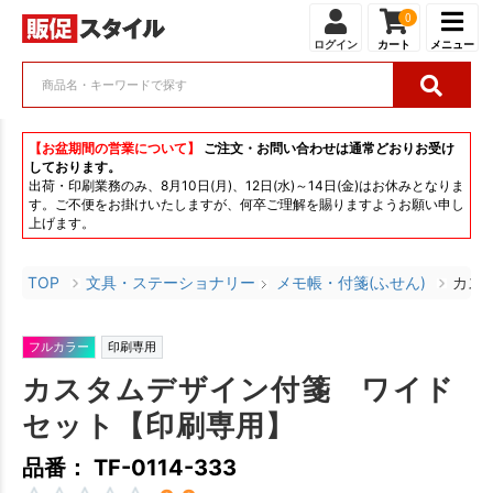
0
ログイン
カート
メニュー
【お盆期間の営業について】
ご注文・お問い合わせは通常どおりお受け
しております。
出荷・印刷業務のみ、8月10日(月)、12日(水)～14日(金)はお休みとなりま
す。ご不便をお掛けいたしますが、何卒ご理解を賜りますようお願い申し
上げます。
TOP
文具・ステーショナリー
メモ帳・付箋(ふせん)
カス
フルカラー
印刷専用
カスタムデザイン付箋 ワイド
セット【印刷専用】
品番： TF-0114-333