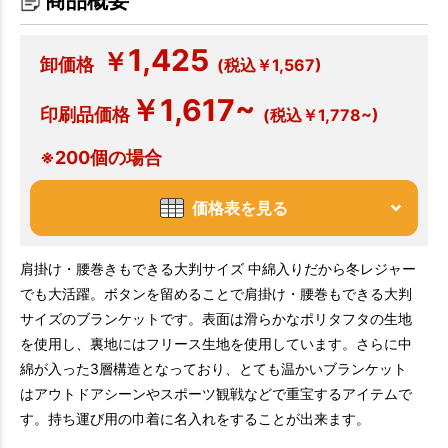
商品概要
1,425
￥
卸価格
(税込￥1,567)
￥1,617~
印刷品価格
(税込￥1,778~)
※200個の場合
価格表を見る
肩掛け・腰巻きもできる大判サイズ 中綿入りだから冬レジャー
でも大活躍。ボタンを留めることで肩掛け・腰巻もできる大判
サイズのブランケットです。表面は滑らかなポリタフタの生地
を使用し、裏地にはフリース生地を使用しています。さらに中
綿が入った3層構造となっており、とても温かいブランケット
はアウトドアシーンやスポーツ観戦などで重宝するアイテムで
す。持ち運び用の巾着に名入れをすることが出来ます。