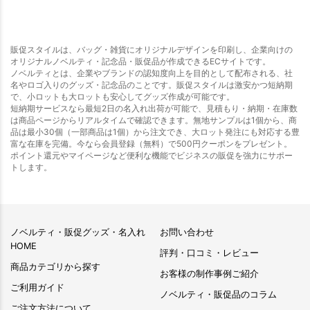
販促スタイルは、バッグ・雑貨にオリジナルデザインを印刷し、企業向けの
オリジナルノベルティ・記念品・販促品が作成できるECサイトです。
ノベルティとは、企業やブランドの認知度向上を目的として配布される、社
名やロゴ入りのグッズ・記念品のことです。販促スタイルは激安かつ短納期
で、小ロットも大ロットも安心してグッズ作成が可能です。
短納期サービスなら最短2日の名入れ出荷が可能で、見積もり・納期・在庫数
は商品ページからリアルタイムで確認できます。無地サンプルは1個から、商
品は最小30個（一部商品は1個）から注文でき、大ロット発注にも対応する豊
富な在庫を完備。今なら会員登録（無料）で500円クーポンをプレゼント。
ポイント還元やマイページなど便利な機能でビジネスの販促を強力にサポー
トします。
ノベルティ・販促グッズ・名入れ
お問い合わせ
HOME
評判・口コミ・レビュー
商品カテゴリから探す
お客様の制作事例ご紹介
ご利用ガイド
ノベルティ・販促品のコラム
ご注文方法について