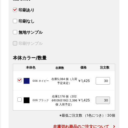
印刷あり
印刷なし
無地サンプル
印刷サンプル
本体カラー/数量
本体色
価格
注文数
在庫数
在庫5,084 個（入荷
￥1,425
006 ネイビー
予定未定）
在庫2,176 個（202
￥1,425
009 ブラック
6年09月19日 2,396
個 入荷予定）
※最低ご注文数
（1色につき）
: 30個
在庫切れ商品のご注文について