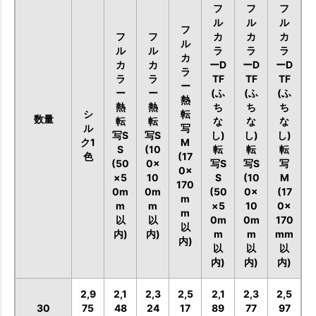
フ
フ
フ
ル
ル
ル
フ
フ
フ
カ
カ
カ
ル
ル
ル
ラ
ラ
ラ
カ
カ
カ
ーD
ーD
ーD
ラ
ラ
ラ
TF
TF
TF
ー
ー
ー
(ふ
(ふ
(ふ
熱
熱
熱
ち
ち
ち
シ
転
数量
転
転
な
な
な
ル
写
写S
写S
し)
し)
し)
ク1
M
S
(10
転
転
転
色
(17
(50
0×
写S
写S
写
0×
×5
10
S
(10
M
170
0m
0m
(50
0×
(17
m
m
m
×5
10
0×
m
以
以
0m
0m
170
以
内)
内)
m
m
mm
内)
以
以
以
内)
内)
内)
2,9
2,1
2,3
2,5
2,1
2,3
2,5
30
75
48
24
17
89
77
97