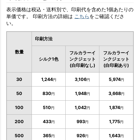
表示価格は税込・送料別で、印刷代を含めた1個あたりの
単価です。 印刷方法の詳細は
こちら
をご確認くださ
い。
印刷方法
数量
フルカラーイ
フルカラーイ
シルク1色
ンクジェット
ンクジェット
(白印刷なし)
(白印刷あり)
30
1,244
3,106
5,974
円
円
円
50
830
1,948
3,668
円
円
円
100
510
1,042
1,874
円
円
円
200
433
993
1,775
円
円
円
500
365
926
1,643
円
円
円