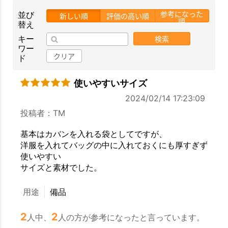
参考になった
並び
新しい順
評価の高い順
順
替え
検索
キー
ワー
クリア
ド
使いやすいサイズ
2024/02/14 17:23:09
投稿者：TM
基本はカバンを入れる袋としてですが、
洋服を入れてバッグの中に入れておくにも厚すぎず
お買い物を続ける
カートへ進む
使いやすい
サイズと素材でした。
用途
備品
2
2
人中、
人の方が参考になったと言っています。