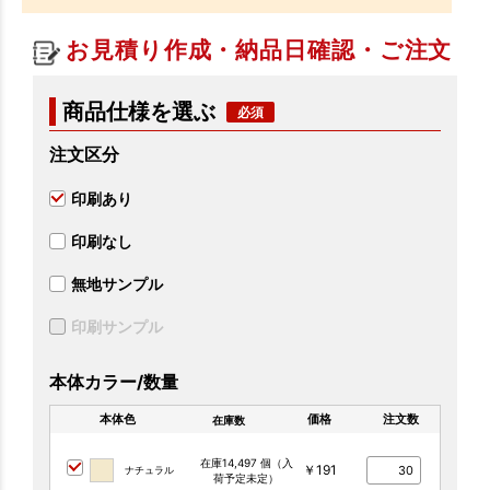
お見積り作成・納品日確認・ご注文
商品仕様を選ぶ
注文区分
印刷あり
印刷なし
無地サンプル
印刷サンプル
本体カラー/数量
本体色
価格
注文数
在庫数
在庫14,497 個（入
￥191
ナチュラル
荷予定未定）