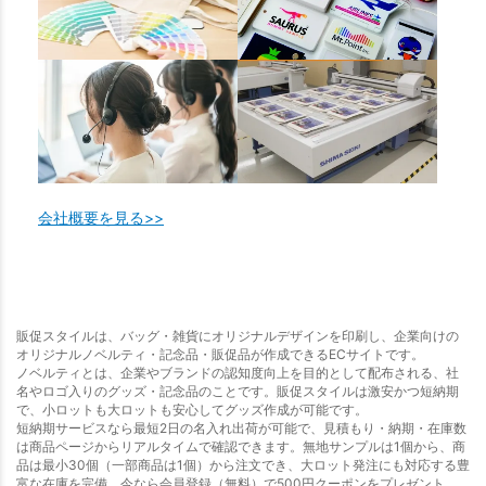
会社概要を見る>>
販促スタイルは、バッグ・雑貨にオリジナルデザインを印刷し、企業向けの
オリジナルノベルティ・記念品・販促品が作成できるECサイトです。
ノベルティとは、企業やブランドの認知度向上を目的として配布される、社
名やロゴ入りのグッズ・記念品のことです。販促スタイルは激安かつ短納期
で、小ロットも大ロットも安心してグッズ作成が可能です。
短納期サービスなら最短2日の名入れ出荷が可能で、見積もり・納期・在庫数
は商品ページからリアルタイムで確認できます。無地サンプルは1個から、商
品は最小30個（一部商品は1個）から注文でき、大ロット発注にも対応する豊
富な在庫を完備。今なら会員登録（無料）で500円クーポンをプレゼント。