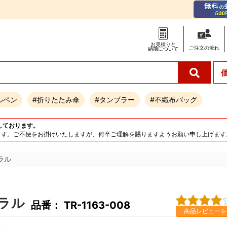
お見積りと
ご注文の
流れ
納期について
ルペン
#折りたたみ傘
#タンブラー
#不織布バッグ
しております。
となります。ご不便をお掛けいたしますが、何卒ご理解を賜りますようお願い申し上げます
ラル
ラル
品番： TR-1163-008
商品レビューを