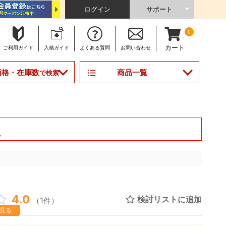
ログイン
サポート
0
カート
ご利用
ガイド
入稿
ガイド
よくある
質問
お問い合わせ
商品一覧
価格・在庫数
で検索
。
4.0
検討リストに追加
（1件）
見る