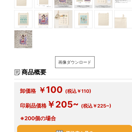
画像ダウンロード
商品概要
100
￥
卸価格
(税込￥110)
￥205~
印刷品価格
(税込￥225~)
※200個の場合