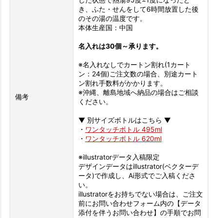
き、ふた・せんをして6時間放置した後
のその湯の温度です。
本体生産国：中国
名入れは30個～承ります。
※名入れなしでカートン割れ(1カート
ン：24個)ご注文数の場合、別途カート
ン割れ手数料がかかります。
※沖縄、離島地域へ納品の場合はご相談
備考
ください。
▼ 別サイズボトルはこちら ▼
・
ワンタッチボトル 495ml
・
ワンタッチボトル 620ml
※illustratorデータ入稿限定
デザインデータはillustrator(ベクターデ
ータ)で作成し、Ai形式でご入稿くださ
い。
illustratorをお持ちでない場合は、ご注文
前にお問い合わせフォーム内の【データ
添付を伴うお問い合わせ】の手順でお問