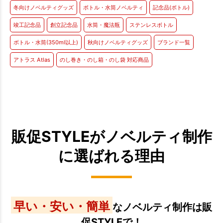
冬向けノベルティグッズ
ボトル・水筒ノベルティ
記念品(ボトル)
竣工記念品
創立記念品
水筒・魔法瓶
ステンレスボトル
ボトル・水筒(350ml以上)
秋向けノベルティグッズ
ブランド一覧
アトラス Atlas
のし巻き・のし箱・のし袋 対応商品
販促STYLEがノベルティ制作
に選ばれる理由
早い・安い・簡単
なノベルティ制作は販
促STYLEで！