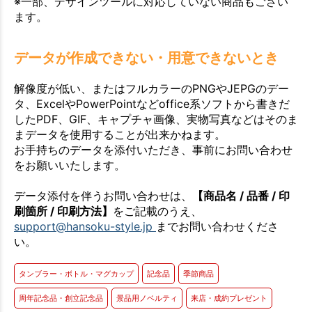
※一部、デザインツールに対応していない商品もござい
ます。
データが作成できない・用意できないとき
解像度が低い、またはフルカラーのPNGやJEPGのデー
タ、ExcelやPowerPointなどoffice系ソフトから書きだ
したPDF、GIF、キャプチャ画像、実物写真などはそのま
まデータを使用することが出来かねます。
お手持ちのデータを添付いただき、事前にお問い合わせ
をお願いいたします。
データ添付を伴うお問い合わせは、
【商品名 / 品番 / 印
刷箇所 / 印刷方法】
をご記載のうえ、
support@hansoku-style.jp
までお問い合わせくださ
い。
タンブラー・ボトル・マグカップ
記念品
季節商品
周年記念品・創立記念品
景品用ノベルティ
来店・成約プレゼント