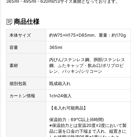
365ml・495ml・620mlの3サイズ展開となっております。
商品仕様
本体サイズ
約W75×H175×D65mm、重量：約170g
容量
365ml
内びん/ステンレス鋼、胴部/ステンレス
素材
鋼、ふたキャップ・飲み口/ポリプロピ
レン、パッキン/シリコーン
個別包装
既成箱入れ
カートン情報
1ctn24個入
【名入れ可能商品】
保温効力：69℃以上(6時間)
※保温効力とは室温20度±2度において製
品に湯を口金の下端まで入れ、縦置きに
した状態で熱湯95度±1度になったと