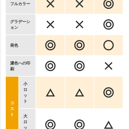
フルカラー
グラデーシ
ョン
発色
濃色への印
刷
小
ロ
ッ
ト
コ
ス
ト
大
ロ
ッ