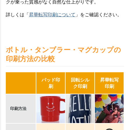
クが乗った質感がなく自然な仕上がりです。
詳しくは「
昇華転写印刷について
」をご確認ください。
ボトル・タンブラー・マグカップの
印刷方法の比較
パッド印
回転シル
昇華転写
刷
ク印刷
印刷
印刷方法