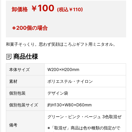
100
￥
卸価格
(税込￥110)
※200個の場合
和菓子そっくり。思わず笑顔ほころぶギフト用ミニタオル。
商品仕様
本体サイズ
W200×H200mm
素材
ポリエステル・ナイロン
個別包装
デザイン袋
個別包装サイズ
約H130×W80×D60mm
グリーン・ピンク・ベージュ 3色取混ぜ
備考
※「取混ぜ」商品は色や種類の指定がで