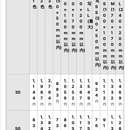
1
2
3
(5
写
0
0
0
写
S
M
L
色
色
色
0
S
×
×
×
L
(1
(1
(2
×
S
1
1
2
L
0
7
4
5
(5
0
7
0
(最
0
0
0
0
0
0
0
0
大)
×
×
×
m
×
m
m
m
1
1
2
m
5
m
m
m
0
7
0
以
0
以
以
以
0
0
0
内)
m
内)
内)
内)
m
m
m
m
m
m
m
以
以
以
以
内)
内)
内)
内)
1,
1,
2,
1,
1,
1,
1,
1,
1,
1,
8
9
1
9
7
0
2
3
5
1
3
4
8
2
30
4
8
9
5
5
6
4
1
3
6
お買い物を続ける
カートへ進む
3
4
4
7
4
9
2
7
9
2
2
9
円
円
円
円
円
円
円
円
円
円
円
円
1,
1,
1,
1,
1,
1,
1,
8
7
8
7
9
3
8
0
1
3
1
2
3
3
6
6
1
50
4
2
5
7
5
3
6