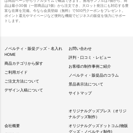
は商品ページからリアルタイムで確認できます。無地サンプルは1個から、商
品は最小30個（一部商品は1個）から注文でき、大ロット発注にも対応する豊
富な在庫を完備。今なら会員登録（無料）で500円クーポンをプレゼント。
ポイント還元やマイページなど便利な機能でビジネスの販促を強力にサポー
トします。
ノベルティ・販促グッズ・名入れ
お問い合わせ
HOME
評判・口コミ・レビュー
商品カテゴリから探す
お客様の制作事例ご紹介
ご利用ガイド
ノベルティ・販促品のコラム
ご注文方法について
景品表示法について
デザイン入稿について
サイトマップ
オリジナルグッズプレス（オリジ
ナルグッズ制作）
会社概要
オリジナルグッズドットコム(物販
グッズ・ノベルティ制作)