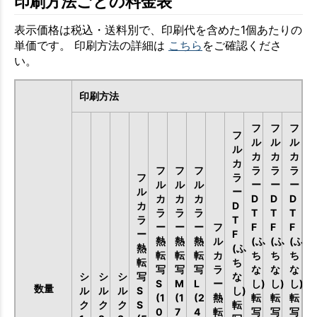
印刷方法ごとの料金表
表示価格は税込・送料別で、印刷代を含めた1個あたりの
単価です。 印刷方法の詳細は
こちら
をご確認くださ
い。
印刷方法
フ
フ
フ
フ
ル
ル
ル
ル
カ
カ
カ
カ
フ
フ
フ
ラ
ラ
ラ
フ
ラ
ル
ル
ル
ー
ー
ー
ル
ー
カ
カ
カ
D
D
D
カ
D
ラ
ラ
ラ
T
T
T
ラ
T
ー
ー
ー
フ
F
F
F
ー
F
熱
熱
熱
ル
(ふ
(ふ
(ふ
熱
(ふ
転
転
転
カ
ち
ち
ち
転
ち
写
写
写
ラ
な
な
な
シ
シ
シ
写
な
S
M
L
ー
し)
し)
し)
数量
ル
ル
ル
S
し)
(1
(1
(2
熱
転
転
転
ク
ク
ク
S
転
0
7
4
転
写
写
写