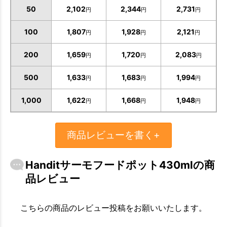
50
2,102
2,344
2,731
円
円
円
100
1,807
1,928
2,121
円
円
円
200
1,659
1,720
2,083
円
円
円
500
1,633
1,683
1,994
円
円
円
1,000
1,622
1,668
1,948
円
円
円
商品レビューを書く+
Handitサーモフードポット430mlの商
品レビュー
こちらの商品のレビュー投稿をお願いいたします。