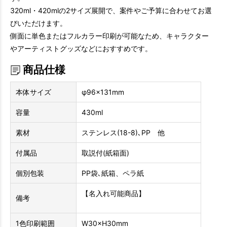
320ml・420mlの2サイズ展開で、案件やご予算に合わせてお選
びいただけます。
側面に単色またはフルカラー印刷が可能なため、キャラクター
やアーティストグッズなどにおすすめです。
商品仕様
本体サイズ
φ96×131mm
容量
430ml
素材
ステンレス(18-8)､PP 他
付属品
取説付(紙箱面)
個別包装
PP袋､紙箱、ペラ紙
【名入れ可能商品】
備考
1色印刷範囲
W30×H30mm