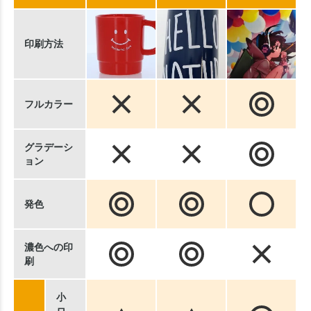
印刷方法
フルカラー
グラデーシ
ョン
発色
濃色への印
刷
小
ロ