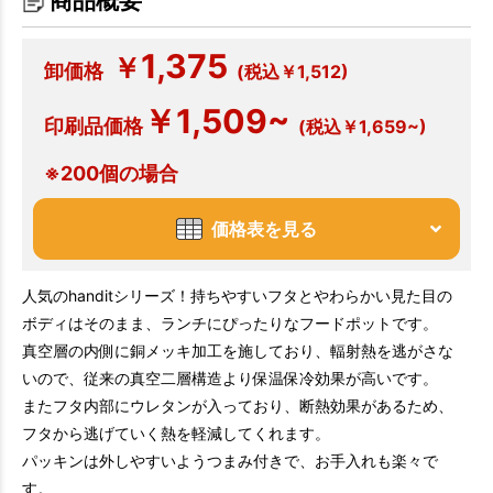
商品概要
1,375
￥
卸価格
(税込￥1,512)
￥1,509~
印刷品価格
(税込￥1,659~)
※200個の場合
価格表を見る
人気のhanditシリーズ！持ちやすいフタとやわらかい見た目の
ボディはそのまま、ランチにぴったりなフードポットです。
真空層の内側に銅メッキ加工を施しており、輻射熱を逃がさな
いので、従来の真空二層構造より保温保冷効果が高いです。
またフタ内部にウレタンが入っており、断熱効果があるため、
フタから逃げていく熱を軽減してくれます。
パッキンは外しやすいようつまみ付きで、お手入れも楽々で
す。