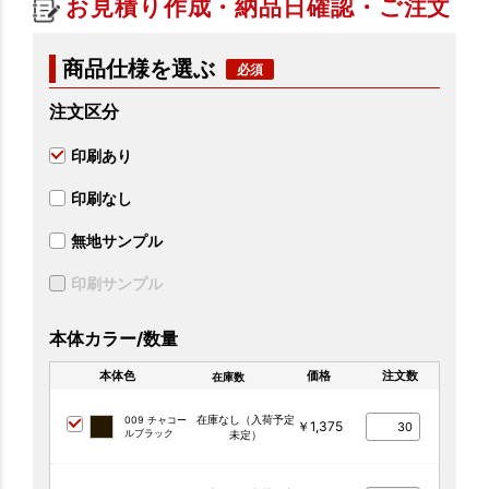
お見積り作成・納品日確認・ご注文
商品仕様を選ぶ
注文区分
印刷あり
印刷なし
無地サンプル
印刷サンプル
本体カラー/数量
本体色
価格
注文数
在庫数
在庫なし（入荷予定
009 チャコー
￥1,375
ルブラック
未定）